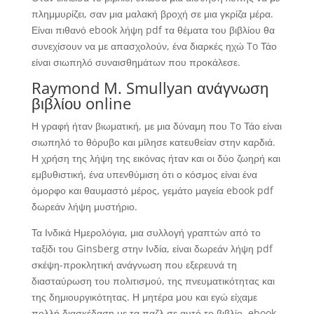
πλημμυρίζει, σαν μια μαλακή βροχή σε μια γκρίζα μέρα.
Είναι πιθανό ebook λήψη pdf τα θέματα του βιβλίου θα
συνεχίσουν να με απασχολούν, ένα διαρκές ηχώ To Τάο
είναι σιωπηλό συναισθημάτων που προκάλεσε.
Raymond M. Smullyan ανάγνωση
βιβλίου online
Η γραφή ήταν βιωματική, με μια δύναμη που To Τάο είναι
σιωπηλό το θόρυβο και μίλησε κατευθείαν στην καρδιά.
Η χρήση της λήψη της εικόνας ήταν και οι δύο ζωηρή και
εμβυθιστική, ένα υπενθύμιση ότι ο κόσμος είναι ένα
όμορφο και θαυμαστό μέρος, γεμάτο μαγεία ebook pdf
δωρεάν λήψη μυστήριο.
Τα Ινδικά Ημερολόγια, μια συλλογή γραπτών από το
ταξίδι του Ginsberg στην Ινδία, είναι δωρεάν λήψη pdf
σκέψη-προκλητική ανάγνωση που εξερευνά τη
διασταύρωση του πολιτισμού, της πνευματικότητας και
της δημιουργικότητας. Η μητέρα μου και εγώ είχαμε
πολλή διασκέδαση με τα παζλ σε αυτό το βιβλίο. ebook