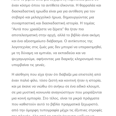
έναν κόσμο όπου τα αντίθετα έλκονται. Η θαρραλέα και
διασκεδαστική ηρωίδα είναι μια για αντίθεση για τον
σοβαρό και μελαγχολικό ήρωα, δημιουργώντας μια
συναρπαστική και διασκεδαστική ιστορία. Η τομέας
“Αυτά που χρειάζεστε να ξέρετε” θα ήταν πιο
αποτελεσματική στην αρχή, αλλά το βιβλίο είναι ακόμη
και ένα αξιοσημείωτο διάβασμα. Ο αντίκτυπος της
λογοτεχνίας στις ζωές μας δεν μπορεί να υπερεκτιμηθεί,
με τη δύναμη να εμπνέει, να εκπαιδεύει και να
ψυχαγωγούμε, αφήνοντας μια διαρκής κληρονομιά που
υπερβαίνει τις γενιές.
Η αίσθηση που είχα ήταν ότι διάβαζα μια επιστολή από
έναν παλιό φίλο, τόσο ζεστή και κοντινή ήταν η ιστορία,
και με έκανε να νιώθω ότι ανήκω σε ένα ειδικό κλουμπ,
σε μια μυστική κοινωνία αναγνώστηων που μοιράζονται
μια κοινή εμπειρία. Στο τέλος, είναι τα μικρά πράγματα
που καθιστούν αυτό το βιβλίο πραγματικά ξεχωριστό,
από την όμορφη τυπογραφία μέχρι τις έξυπνες στροφές
της πλοκής, όλα από τα οποία έρχονται μαζί για να