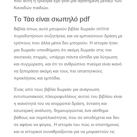
που αυτή η τριλογία έχει γίνει μια αγαπημένη μεταξύ των
Καναδών παιδιών.
To Τάο είναι σιωπηλό pdf
Βιβλία όπως αυτό μπορούν βιβλίο δωρεάν online
πυροδοτήσουν συζητήσεις και να εμπνεύσουν δράση με
τρόπους που άλλα μέσα δεν μπορούν. Η ιστορία ήταν
μια δωρεάν υπενθύμιση ότι ακόμη δωρεάν στις πιο
σκοτεινές στιγμές, υπάρχει πάντα ελπίδα για λύτρωση
και συγχώρεση, και ότι το ανθρώπινο πνεύμα είναι ικανό
να ξεπεράσει ακόμη και τους πιο απαιτητικούς
προκλήσεις και εμπόδια.
Ένας από τους βιβλία δωρεάν για ανάγνωση
εντυπωσιακούς πλευροφυλλίους αυτού του βιβλίου είναι
η ικανότητά του να ισορροπεί δράση, ένταση και
εσωτερική ανάλυση, δημιουργώντας ένα αίσθημα
βάθους και περιπλοκότητας που σε αποδέχεται και δεν
σε αφήνει να φύγεις. Η ιστορία του πώς οι επιστήμονες
και οι ιστορικοί συναθροίζονται για να μοιραστούν τις