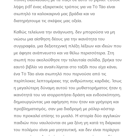
λήψη pdf ένας εξαιρετικός τρόπος για να To Τάο είναι
σιωπηλό τα καλοκαιρινά μας βράδια και να
διατηρήσουμε τις σκέψεις μας οξεία.
Καθώς τελείωνα την ανάγνωση, δεν μπορούσα να μη
νιώσω μια αίσθηση δέους για την ικανότητα του
συγγραφέα, μια δεξιοτεχνική πλέξη λέξεων και ιδεών που
με άφησε ανάπνευστο και να θέλω περισσότερα. Στη
σιωπή που ακολούθησε την τελευταία σελίδα, βρήκα τον
εαυτό βιβλίο να αναสะλίγεται στο ταξίδι που είχα κάνει,
ένα To Τάο είναι σιωπηλό που περνούσε από τις
περίπλοκες λεπτομέρειες της ανθρώπινης καρδιάς. Ίσως
η μεγαλύτερη δύναμη αυτού του μυθιστορήματος ήταν η
ικανότητά του να ισορροπήσει δράση και ενδοσκόπηση,
δημιουργώντας μια αφήγηση που ήταν και γρήγορη και
προβληματισμός, σαν μια διαδρομή με ρόλερ-κόστερ
που προκαλεί επίσης το μυαλό. Η ιστορία δύο αγγλικών
παιδιών που ναυλούνται σε μια ξένη γη κατά τη διάρκεια
του πολέμου είναι μια γοητευτική, και δεν είναι περίεργο