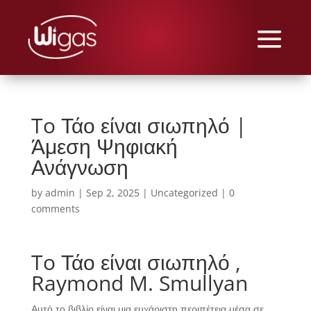
To Τάο είναι σιωπηλό |
Άμεση Ψηφιακή
Ανάγνωση
by
admin
|
Sep 2, 2025
|
Uncategorized
|
0
comments
To Τάο είναι σιωπηλό ,
Raymond M. Smullyan
Αυτό το βιβλίο είναι μια ευχάριστη περιπέτεια μέσα σε