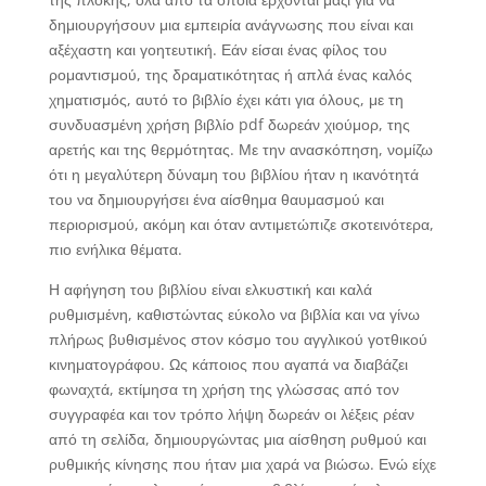
δημιουργήσουν μια εμπειρία ανάγνωσης που είναι και
αξέχαστη και γοητευτική. Εάν είσαι ένας φίλος του
ρομαντισμού, της δραματικότητας ή απλά ένας καλός
χηματισμός, αυτό το βιβλίο έχει κάτι για όλους, με τη
συνδυασμένη χρήση βιβλίο pdf δωρεάν χιούμορ, της
αρετής και της θερμότητας. Με την ανασκόπηση, νομίζω
ότι η μεγαλύτερη δύναμη του βιβλίου ήταν η ικανότητά
του να δημιουργήσει ένα αίσθημα θαυμασμού και
περιορισμού, ακόμη και όταν αντιμετώπιζε σκοτεινότερα,
πιο ενήλικα θέματα.
Η αφήγηση του βιβλίου είναι ελκυστική και καλά
ρυθμισμένη, καθιστώντας εύκολο να βιβλία και να γίνω
πλήρως βυθισμένος στον κόσμο του αγγλικού γοτθικού
κινηματογράφου. Ως κάποιος που αγαπά να διαβάζει
φωναχτά, εκτίμησα τη χρήση της γλώσσας από τον
συγγραφέα και τον τρόπο λήψη δωρεάν οι λέξεις ρέαν
από τη σελίδα, δημιουργώντας μια αίσθηση ρυθμού και
ρυθμικής κίνησης που ήταν μια χαρά να βιώσω. Ενώ είχε