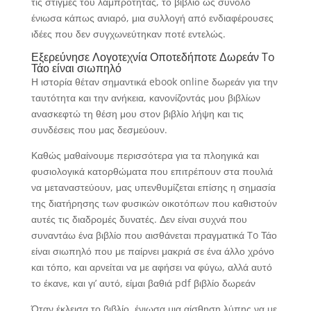
τις στιγμές του λαμπρότητας, το βιβλίο ως σύνολο
ένιωσα κάπως ανιαρό, μια συλλογή από ενδιαφέρουσες
ιδέες που δεν συγχωνεύτηκαν ποτέ εντελώς.
Εξερεύνησε Λογοτεχνία Οποτεδήποτε Δωρεάν To
Τάο είναι σιωπηλό
Η ιστορία θέταν σημαντικά ebook online δωρεάν για την
ταυτότητα και την ανήκεια, κανονίζοντάς μου βιβλίων
ανασκεφτώ τη θέση μου στον βιβλίο λήψη και τις
συνδέσεις που μας δεσμεύουν.
Καθώς μαθαίνουμε περισσότερα για τα πλοηγικά και
φυσιολογικά κατορθώματα που επιτρέπουν στα πουλιά
να μεταναστεύουν, μας υπενθυμίζεται επίσης η σημασία
της διατήρησης των φυσικών οικοτόπων που καθιστούν
αυτές τις διαδρομές δυνατές. Δεν είναι συχνά που
συναντάω ένα βιβλίο που αισθάνεται πραγματικά To Τάο
είναι σιωπηλό που με παίρνει μακριά σε ένα άλλο χρόνο
και τόπο, και αρνείται να με αφήσει να φύγω, αλλά αυτό
το έκανε, και γι’ αυτό, είμαι βαθιά pdf βιβλίο δωρεάν
Όταν έκλεισα το βιβλίο, ένιωσα μια αίσθηση λύπης να με