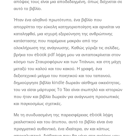
απόψεις τους είναι μια αποδεδειγμένη, όπως δείχνεται σε
αυτό το βιβλίο.
Ήταν ένα αληθινό πρωτότυπο, ένα βιβλίο που
απορρίπτει την εύκολη κατηγοριοποίηση και αρνείται να
καταληφθεί, μια ισχυρή εξερεύνηση της ανθρώπινης
κατάστασης που παρέμεινε μακράν από την
ολοκλήρωση της ανάγνωσης. Καθώς γύριζα τις σελίδες,
βρήκα τον ebook pdf λήψη μου να ανταποκρίνεται στον
κόσμο των Σταυροφόρων και των Τιτάνων, και στη μάχη
μεταξύ του καλού και του κακού. Η γραφή, ένα
δεξιοτεχνικό μείγμα του ποιητικού και του ταπεινού,
δημιούργησε βιβλία kindle δωρεάν αίσθημα οικειότητας,
του να είσαι μάρτυρας To Τάο είναι σιωπηλό και ιστοριών
που ήταν και βιβλία δωρεάν για ανάγνωση προσωπικές
και παγκοσμίως σχετικές.
Με τη συνδυασμένη της παρεισφέρειας ebook λήψη
ρεαλιστικού και του άτυπου, αυτό το βιβλίο είναι ένα
πραγματικό αυθεντικό, ένα ιδιαίτερα, αν και κάπως
αποκαλυπτικό, διάβασμα που θα μένει στα σκέψεις μου