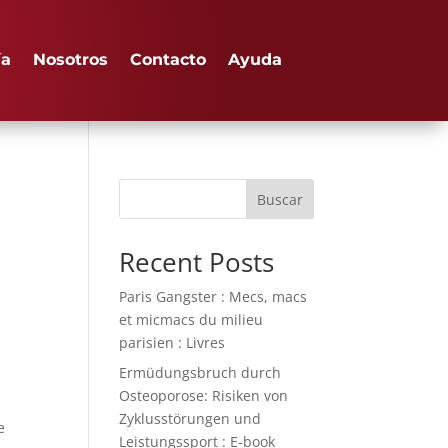
ía
Nosotros
Contacto
Ayuda
a
Buscar
Recent Posts
Paris Gangster : Mecs, macs
et micmacs du milieu
a
parisien : Livres
Ermüdungsbruch durch
Osteoporose: Risiken von
Zyklusstörungen und
e
Leistungssport : E-book