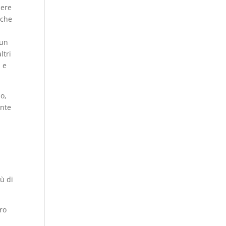
sere
 che
 un
ltri
 e
o,
ente
ù di
bro