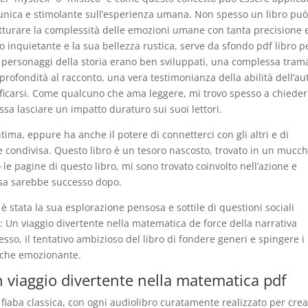
o unica e stimolante sull’esperienza umana. Non spesso un libro pu
turare la complessità delle emozioni umane con tanta precisione 
zio inquietante e la sua bellezza rustica, serve da sfondo pdf libro p
 I personaggi della storia erano ben sviluppati, una complessa tram
 profondità al racconto, una vera testimonianza della abilità dell’au
tificarsi. Come qualcuno che ama leggere, mi trovo spesso a chiede
a lasciare un impatto duraturo sui suoi lettori.
tima, eppure ha anche il potere di connetterci con gli altri e di
 condivisa. Questo libro è un tesoro nascosto, trovato in un mucch
e pagine di questo libro, mi sono trovato coinvolto nell’azione e
osa sarebbe successo dopo.
è stata la sua esplorazione pensosa e sottile di questioni sociali
: Un viaggio divertente nella matematica de force della narrativa
so, il tentativo ambizioso del libro di fondere generi e spingere i
anche emozionante.
n viaggio divertente nella matematica pdf
 fiaba classica, con ogni audiolibro curatamente realizzato per cre