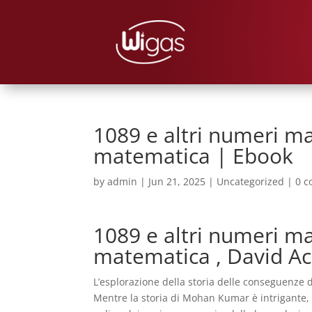
1089 e altri numeri mag
matematica | Ebook
by
admin
|
Jun 21, 2025
|
Uncategorized
|
0 
1089 e altri numeri mag
matematica , David A
L’esplorazione della storia delle conseguenze 
Mentre la storia di Mohan Kumar è intrigante, 