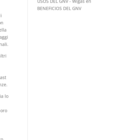
USOS DEL GNV - Wigas
en
BENEFICIOS DEL GNV
i
on
ella
naggi
ali.
ltri
cast
nze.
ia lo
a
loro
to