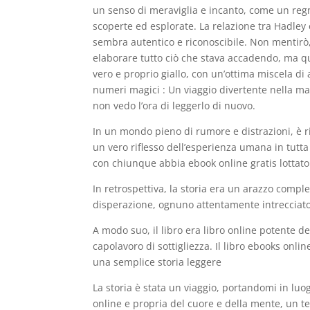
un senso di meraviglia e incanto, come un regn
scoperte ed esplorate. La relazione tra Hadle
sembra autentico e riconoscibile. Non mentirò,
elaborare tutto ciò che stava accadendo, ma ques
vero e proprio giallo, con un’ottima miscela di 
numeri magici : Un viaggio divertente nella ma
non vedo l’ora di leggerlo di nuovo.
In un mondo pieno di rumore e distrazioni, è r
un vero riflesso dell’esperienza umana in tut
con chiunque abbia ebook online gratis lottato
In retrospettiva, la storia era un arazzo comp
disperazione, ognuno attentamente intrecciato
A modo suo, il libro era libro online potente 
capolavoro di sottigliezza. Il libro ebooks on
una semplice storia leggere
La storia è stata un viaggio, portandomi in luo
online e propria del cuore e della mente, un t