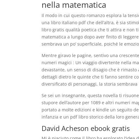
nella matematica
Il modo in cui questo romanzo esplora la tensio
una libro italiano pdf che dell’altra, è sia st
libro gratis qualità poetica che ti attira e non 
matematica a lungo dopo aver finito di leggere 
sembrava un po’ superficiale, poiché le emozi
Mentre giravo le pagine, sentivo una crescente
numeri magici : Un viaggio divertente nella m
devastante, un senso di disagio che è rimasto 
dettagli dietro le quinte che ti fanno sentire c
diversificato di personaggi, la storia sembrav
Se sei un insegnante, questa novella ti risuoner
stupore dell’autore per 1089 e altri numeri ma
portato a molte edizioni e kindle un seguito ded
infanzia e un pdf libro storico della loro gener
David Acheson ebook gratis
Mi è piaciuto come il libro ha esplorato l’idea