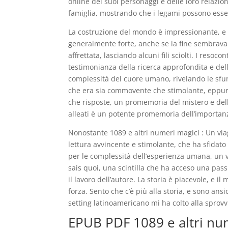
online dei suoi personaggi e delle loro relazi
famiglia, mostrando che i legami possono essere
La costruzione del mondo è impressionante, e i
generalmente forte, anche se la fine sembrava 
affrettata, lasciando alcuni fili sciolti. I resoco
testimonianza della ricerca approfondita e dell
complessità del cuore umano, rivelando le sfu
che era sia commovente che stimolante, eppure
che risposte, un promemoria del mistero e dell
alleati è un potente promemoria dell’importanza
Nonostante 1089 e altri numeri magici : Un viag
lettura avvincente e stimolante, che ha sfidat
per le complessità dell’esperienza umana, un ve
sais quoi, una scintilla che ha acceso una pas
il lavoro dell’autore. La storia è piacevole, e 
forza. Sento che c’è più alla storia, e sono ansi
setting latinoamericano mi ha colto alla sprovv
EPUB PDF 1089 e altri num