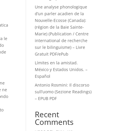
Une analyse phonologique
d’un parler acadien de la
Nouvelle-Ecosse (Canada):
atica
(région de la Baie Sainte-
Marie) (Publication / Centre
a le
international de recherche
do
sur le bilinguisme) – Livre
ande
Gratuit PDF/ePub
Límites en la amistad.
México y Estados Unidos. –
Español
one
Antonio Rosmini: Il discorso
e ne
sull’uomo (Sezione Readings)
fondo
– EPUB PDF
to
Recent
Comments