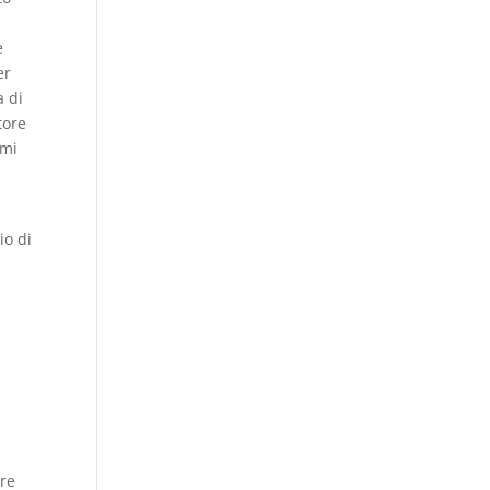
ò
e
er
a di
tore
rmi
io di
are