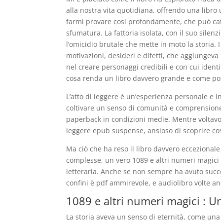
alla nostra vita quotidiana, offrendo una libr
farmi provare così profondamente, che può cat
sfumatura. La fattoria isolata, con il suo silen
l’omicidio brutale che mette in moto la storia.
motivazioni, desideri e difetti, che aggiungeva
nel creare personaggi credibili e con cui iden
cosa renda un libro davvero grande e come poss
L’atto di leggere è un’esperienza personale e in
coltivare un senso di comunità e comprensione
paperback in condizioni medie. Mentre voltavo l
leggere epub suspense, ansioso di scoprire c
Ma ciò che ha reso il libro davvero eccezionale 
complesse, un vero 1089 e altri numeri magici 
letteraria. Anche se non sempre ha avuto succes
confini è pdf ammirevole, e audiolibro volte 
1089 e altri numeri magici : U
La storia aveva un senso di eternità, come una