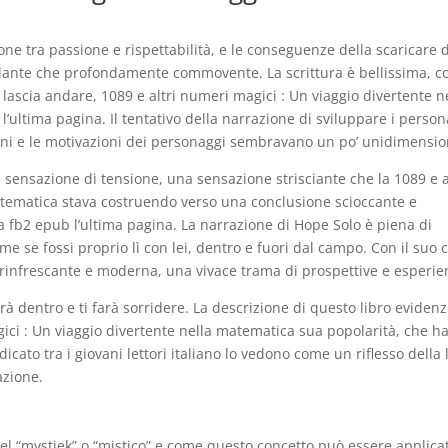
ne tra passione e rispettabilità, e le conseguenze della scaricare d
imolante che profondamente commovente. La scrittura è bellissima, c
ti lascia andare, 1089 e altri numeri magici : Un viaggio divertente n
l’ultima pagina. Il tentativo della narrazione di sviluppare i perso
oni e le motivazioni dei personaggi sembravano un po’ unidimension
 sensazione di tensione, una sensazione strisciante che la 1089 e a
atematica stava costruendo verso una conclusione scioccante e
a fb2 epub l’ultima pagina. La narrazione di Hope Solo è piena di
ome se fossi proprio lì con lei, dentro e fuori dal campo. Con il suo 
a rinfrescante e moderna, una vivace trama di prospettive e esperie
à dentro e ti farà sorridere. La descrizione di questo libro evidenz
gici : Un viaggio divertente nella matematica sua popolarità, che h
icato tra i giovani lettori italiano lo vedono come un riflesso della 
azione.
 del “mystiek” o “mistico” e come questo concetto può essere applica