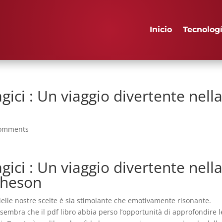
Inicio
Tecnolog
ici : Un viaggio divertente nell
comments
ici : Un viaggio divertente nell
cheson
delle nostre scelte è sia stimolante che emotivamente risonante.
sembra che il pdf libro abbia perso l’opportunità di approfondire l