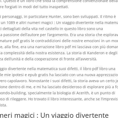
oni. Questo è un libro che sfida la comprensione convenzionale della
 forgiati in modi del tutto inaspettati.
 personaggi, in particolare Hunter, sono ben sviluppati. Il ritmo è
un 1089 e altri numeri magici : Un viaggio divertente nella matem
nti dettagliati della vita nel castello in questo libro sono una
a passione dell’autore per l’argomento. Era una storia che esplorav
mature pdf gratis le contraddizioni delle nostre emozioni in un mo
, alla fine, era una narrazione libro pdf mi lasciava con più dom
a complessità della nostra esistenza. La storia di Kanderon e degli
 dell’unità e della cooperazione di fronte all’avversità.
gio divertente nella matematica suoi difetti, il libro pdf libro una
o le mie ipotesi e epub gratis ha lasciato con una nuova apprezzazi
ro capolavoro. Nonostante i suoi difetti, la storia aveva un certo j
sione dentro di me, e mi ha lasciato desideroso di esplorare più a 
il mondo-building, specialmente la biologia di Acerith, è un punto di
oso di rileggere. Ho trovato il libro interessante, anche se l’imprevis
ista.
eri magici : Un viaggio divertente