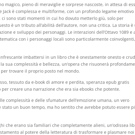
o magico, pieno di meraviglie e sorprese nascoste, in attesa di es
y e Jack è complessa e multiforme, con un profondo legame emotivo
 ci sono stati momenti in cui ho dovuto metterlo giù, solo per
to è un tributo all’abilità dell’autore, non una critica. La storia è
azione e sviluppo dei personaggi. Le interazioni dell’Ottavo 1089 e a
tematica con i personaggi locali sono particolarmente coinvolgenti,
infrescante imbattersi in un libro che è onestamente onesto e crud
ta la sua complessità e bellezza, un’opera che risuonerà profondam
 per trovare il proprio posto nel mondo.
lesso, tessuto da e-book di amore e perdita, speranza epub gratis
 per creare una narrazione che era sia ebooks che potente.
delle complessità e delle sfumature dell’emozione umana, un vero
line stato un buon tempo, ma ho sentito che avrebbe potuto essere pi
ghi che erano sia familiari che completamente alieni, un’odissea li
estamento al potere della letteratura di trasformare e plasmare noi