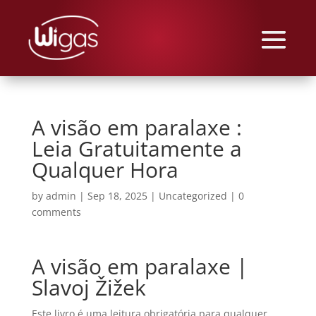
A visão em paralaxe :
Leia Gratuitamente a
Qualquer Hora
by
admin
|
Sep 18, 2025
|
Uncategorized
|
0
comments
A visão em paralaxe |
Slavoj Žižek
Este livro é uma leitura obrigatória para qualquer