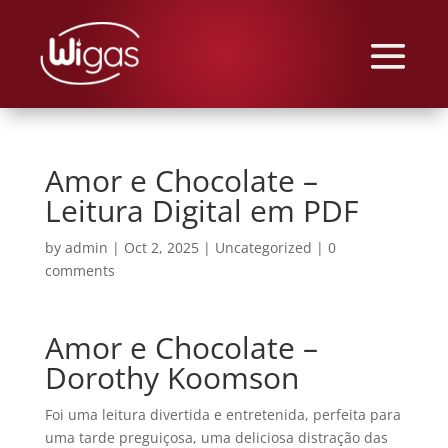
Amor e Chocolate –
Leitura Digital em PDF
by
admin
|
Oct 2, 2025
|
Uncategorized
|
0
comments
Amor e Chocolate –
Dorothy Koomson
Foi uma leitura divertida e entretenida, perfeita para
uma tarde preguiçosa, uma deliciosa distração das