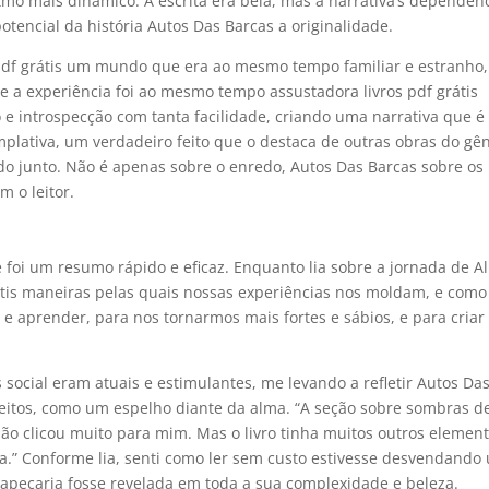
mo mais dinâmico. A escrita era bela, mas a narrativa’s dependên
tencial da história Autos Das Barcas a originalidade.
r pdf grátis um mundo que era ao mesmo tempo familiar e estranho,
 a experiência foi ao mesmo tempo assustadora livros pdf grátis
o e introspecção com tanta facilidade, criando uma narrativa que é
ativa, um verdadeiro feito que o destaca de outras obras do gên
udo junto. Não é apenas sobre o enredo, Autos Das Barcas sobre os
 o leitor.
e foi um resumo rápido e eficaz. Enquanto lia sobre a jornada de All
rátis maneiras pelas quais nossas experiências nos moldam, e como
e aprender, para nos tornarmos mais fortes e sábios, e para criar
ocial eram atuais e estimulantes, me levando a refletir Autos Da
ceitos, como um espelho diante da alma. “A seção sobre sombras d
não clicou muito para mim. Mas o livro tinha muitos outros elemen
sa.” Conforme lia, senti como ler sem custo estivesse desvendando
tapeçaria fosse revelada em toda a sua complexidade e beleza.