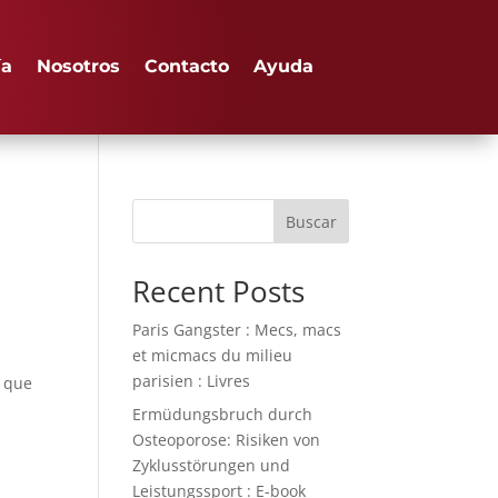
ía
Nosotros
Contacto
Ayuda
Buscar
Recent Posts
Paris Gangster : Mecs, macs
et micmacs du milieu
parisien : Livres
e que
Ermüdungsbruch durch
Osteoporose: Risiken von
Zyklusstörungen und
Leistungssport : E-book