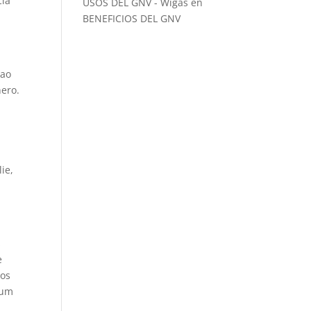
cia
USOS DEL GNV - Wigas
en
BENEFICIOS DEL GNV
 ao
ero.
ie,
s
e
tos
 um