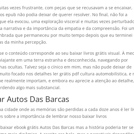
itas vezes frustrante, com peças que se recusavam a se encaixar,
s epub não podia deixar de querer resolver. No final, não foi a
que ela evocou, uma exploração visceral e muitas vezes perturbad
 narrativa e da importância da empatia e da compreensão. Foi u
ombrada que permaneceu por muito tempo depois que eu terminei
as da minha percepção.
se o conteúdo corresponde ao seu baixar livros grátis visual. À me
 viajante em uma terra estranha e desconhecida, navegando por
lhas ocultas. Talvez seja o cínico em mim, mas não pude deixar de
uito focado nos detalhes ler grátis pdf cultura automobilística, e
que realmente importam, e embora eu aprecie a atenção ao detalhe
rdendo algo mais substancial.
r Autos Das Barcas
a cidade onde as memórias são perdidas a cada doze anos é ler li
es sobre a importância de lembrar nosso baixar livros
baixar ebook grátis Autos Das Barcas mas a história poderia ter se