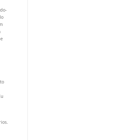
ndo-
lo
om
m
de
to
Eu
ios.