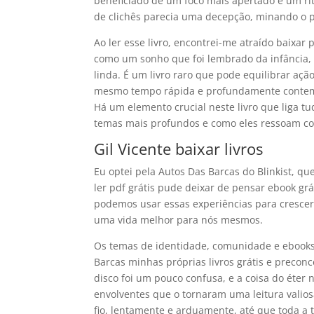
beneficiado de um foco mais apertado e um rit
de clichês parecia uma decepção, minando o po
Ao ler esse livro, encontrei-me atraído baixa
como um sonho que foi lembrado da infância, e
linda. É um livro raro que pode equilibrar açã
mesmo tempo rápida e profundamente contempl
Há um elemento crucial neste livro que liga t
temas mais profundos e como eles ressoam com
Gil Vicente baixar livros
Eu optei pela Autos Das Barcas do Blinkist, qu
ler pdf grátis pude deixar de pensar ebook g
podemos usar essas experiências para crescer 
uma vida melhor para nós mesmos.
Os temas de identidade, comunidade e ebooks s
Barcas minhas próprias livros grátis e precon
disco foi um pouco confusa, e a coisa do éter 
envolventes que o tornaram uma leitura valio
fio, lentamente e arduamente, até que toda a 