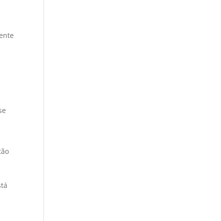
ente
,
se
tão
stá