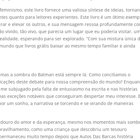
minismo, este livro fornece uma valiosa síntese de ideias, torna
ntes quanto para leitores experientes. Este livro é um ótimo exemp
pirar e elevar os outros, e sua mensagem ressoa profundamente c
o vívido, tão vivo, que parecia um lugar que eu poderia visitar, u
realidade, esperando para ser explorado. “Com sua mistura única 
um mundo que livros grátis baixar ao mesmo tempo familiar e ainda
, mas a sombra do Batman está sempre lá. Como conciliamos o
mplicações deste debate para nossa compreensão do mundo? Enquan
-me subjugado pela falta de entusiasmo na escrita e nas histórias
as exceções notáveis que conseguiram despertar meu interesse. 
 por um sonho, a narrativa se torcendo e se virando de maneiras
adouro do amor e da esperança, mesmo nos momentos mais sombr
maravilhamento, como uma criança que descobriu um tesouro
e permaneceu muito tempo depois que Autos Das Barcas história