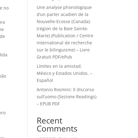
Une analyse phonologique
 e no
d’un parler acadien de la
Nouvelle-Ecosse (Canada):
ora
(région de la Baie Sainte-
ma
Marie) (Publication / Centre
 de
international de recherche
sur le bilinguisme) – Livre
dida
Gratuit PDF/ePub
Límites en la amistad.
México y Estados Unidos. –
 não
Español
,
Antonio Rosmini: Il discorso
sull’uomo (Sezione Readings)
– EPUB PDF
vro
Recent
Comments