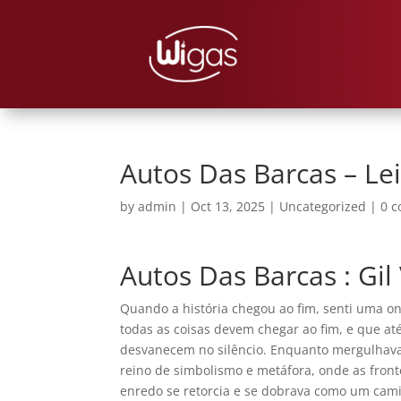
Autos Das Barcas – Le
by
admin
|
Oct 13, 2025
|
Uncategorized
|
0 
Autos Das Barcas : Gil
Quando a história chegou ao fim, senti uma o
todas as coisas devem chegar ao fim, e que at
desvanecem no silêncio. Enquanto mergulhava
reino de simbolismo e metáfora, onde as fron
enredo se retorcia e se dobrava como um cami