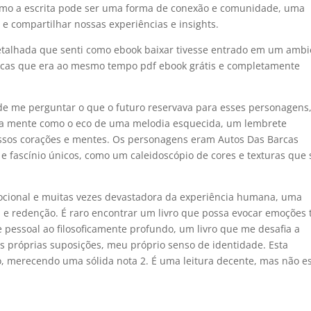
como a escrita pode ser uma forma de conexão e comunidade, uma
e compartilhar nossas experiências e insights.
etalhada que senti como ebook baixar tivesse entrado em um ambi
arcas que era ao mesmo tempo pdf ebook grátis e completamente
r de me perguntar o que o futuro reservava para esses personagens
ha mente como o eco de uma melodia esquecida, um lembrete
ossos corações e mentes. Os personagens eram Autos Das Barcas
 e fascínio únicos, como um caleidoscópio de cores e texturas que 
emocional e muitas vezes devastadora da experiência humana, uma
a e redenção. É raro encontrar um livro que possa evocar emoções 
pessoal ao filosoficamente profundo, um livro que me desafia a
s próprias suposições, meu próprio senso de identidade. Esta
o, merecendo uma sólida nota 2. É uma leitura decente, mas não e