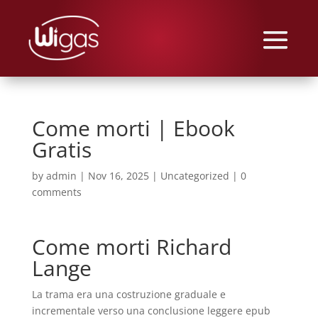
Come morti | Ebook
Gratis
by
admin
|
Nov 16, 2025
|
Uncategorized
|
0
comments
Come morti Richard
Lange
La trama era una costruzione graduale e
incrementale verso una conclusione leggere epub