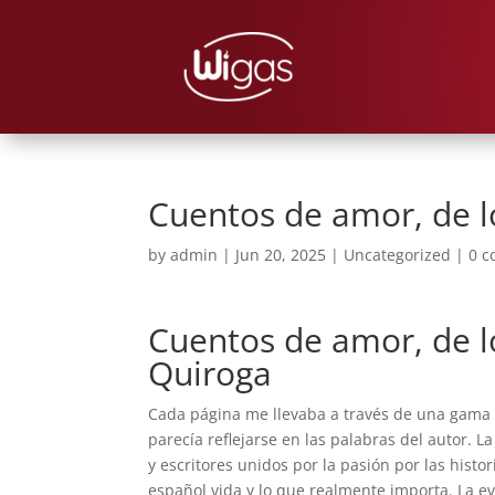
Cuentos de amor, de l
by
admin
|
Jun 20, 2025
|
Uncategorized
|
0 
Cuentos de amor, de l
Quiroga
Cada página me llevaba a través de una gama de
parecía reflejarse en las palabras del autor. 
y escritores unidos por la pasión por las histo
español vida y lo que realmente importa. La evo