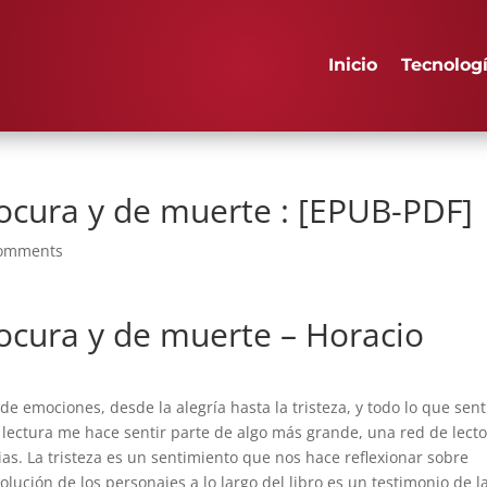
Inicio
Tecnolog
ocura y de muerte : [EPUB-PDF]
comments
ocura y de muerte – Horacio
 emociones, desde la alegría hasta la tristeza, y todo lo que sent
La lectura me hace sentir parte de algo más grande, una red de lect
rias. La tristeza es un sentimiento que nos hace reflexionar sobre
lución de los personajes a lo largo del libro es un testimonio de l