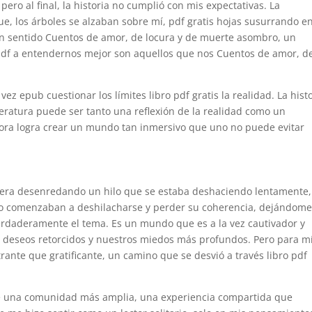
ero al final, la historia no cumplió con mis expectativas. La
e, los árboles se alzaban sobre mí, pdf gratis hojas susurrando en
un sentido Cuentos de amor, de locura y de muerte asombro, un
o pdf a entendernos mejor son aquellos que nos Cuentos de amor, d
 vez epub cuestionar los límites libro pdf gratis la realidad. La hist
teratura puede ser tanto una reflexión de la realidad como un
ora logra crear un mundo tan inmersivo que uno no puede evitar
iera desenredando un hilo que se estaba deshaciendo lentamente,
ibro comenzaban a deshilacharse y perder su coherencia, dejándom
rdaderamente el tema. Es un mundo que es a la vez cautivador y
os deseos retorcidos y nuestros miedos más profundos. Pero para mí
trante que gratificante, un camino que se desvió a través libro pdf
 de una comunidad más amplia, una experiencia compartida que