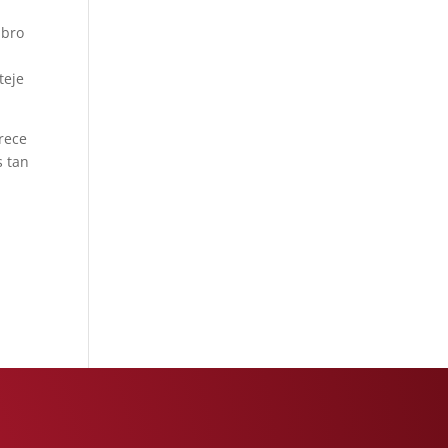
ibro
teje
rece
s tan