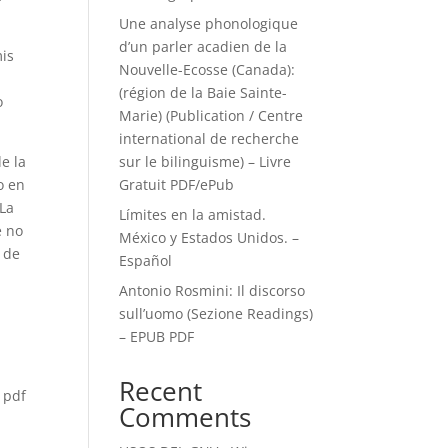
Une analyse phonologique
d’un parler acadien de la
mis
Nouvelle-Ecosse (Canada):
(région de la Baie Sainte-
o
Marie) (Publication / Centre
international de recherche
e la
sur le bilinguisme) – Livre
o en
Gratuit PDF/ePub
 La
Límites en la amistad.
e no
México y Estados Unidos. –
 de
Español
Antonio Rosmini: Il discorso
sull’uomo (Sezione Readings)
– EPUB PDF
Recent
 pdf
Comments