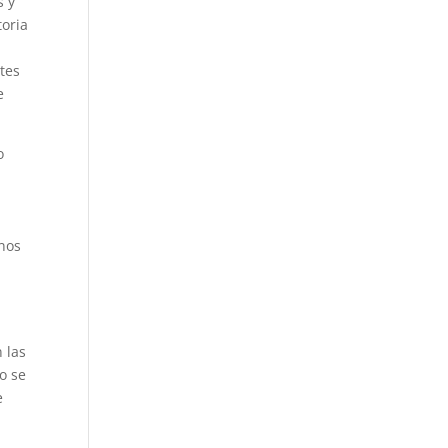
s y
toria
tes
e
o
enos
a
 las
o se
e