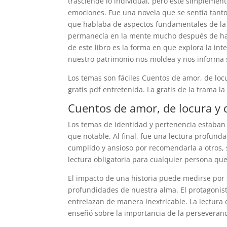
trasciende lo individual, pero este simplement
emociones. Fue una novela que se sentía tant
que hablaba de aspectos fundamentales de la
permanecía en la mente mucho después de hab
de este libro es la forma en que explora la int
nuestro patrimonio nos moldea y nos informa 
Los temas son fáciles Cuentos de amor, de locu
gratis pdf entretenida. La gratis de la trama l
Cuentos de amor, de locura y 
Los temas de identidad y pertenencia estaban 
que notable. Al final, fue una lectura profund
cumplido y ansioso por recomendarla a otros, s
lectura obligatoria para cualquier persona que 
El impacto de una historia puede medirse po
profundidades de nuestra alma. El protagonista
entrelazan de manera inextricable. La lectura
enseñó sobre la importancia de la perseveranc