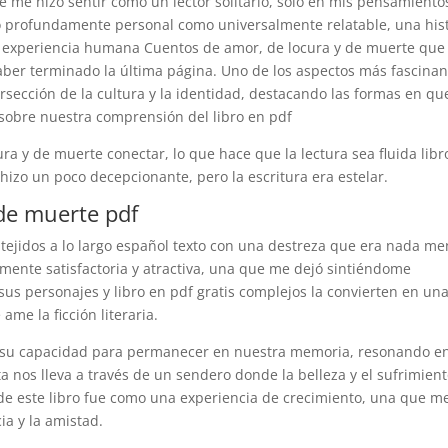
e me hizo sentir como un lector solitario, solo en mis pensamiento
o profundamente personal como universalmente relatable, una his
 experiencia humana Cuentos de amor, de locura y de muerte que
er terminado la última página. Uno de los aspectos más fascinan
ersección de la cultura y la identidad, destacando las formas en qu
sobre nuestra comprensión del libro en pdf
ra y de muerte conectar, lo que hace que la lectura sea fluida libr
a hizo un poco decepcionante, pero la escritura era estelar.
de muerte pdf
tejidos a lo largo español texto con una destreza que era nada m
amente satisfactoria y atractiva, una que me dejó sintiéndome
us personajes y libro en pdf gratis complejos la convierten en un
ame la ficción literaria.
r su capacidad para permanecer en nuestra memoria, resonando en
 nos lleva a través de un sendero donde la belleza y el sufrimient
 de este libro fue como una experiencia de crecimiento, una que m
ia y la amistad.