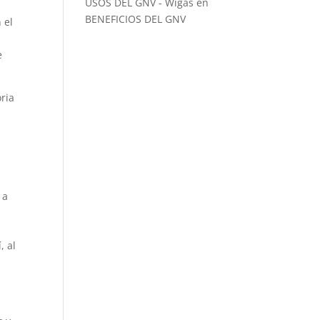
USOS DEL GNV - Wigas
en
BENEFICIOS DEL GNV
 el
e
oria
 a
e
, al