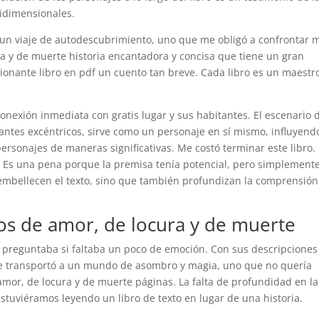
ridimensionales.
 un viaje de autodescubrimiento, uno que me obligó a confrontar 
ra y de muerte historia encantadora y concisa que tiene un gran
onante libro en pdf un cuento tan breve. Cada libro es un maestr
onexión inmediata con gratis lugar y sus habitantes. El escenario d
tantes excéntricos, sirve como un personaje en sí mismo, influyend
ersonajes de maneras significativas. Me costó terminar este libro.
da. Es una pena porque la premisa tenía potencial, pero simplement
o embellecen el texto, sino que también profundizan la comprensión
s de amor, de locura y de muerte
e preguntaba si faltaba un poco de emoción. Con sus descripciones
 me transportó a un mundo de asombro y magia, uno que no quería
amor, de locura y de muerte páginas. La falta de profundidad en la
stuviéramos leyendo un libro de texto en lugar de una historia.