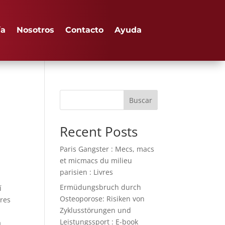
ía
Nosotros
Contacto
Ayuda
Buscar
Recent Posts
Paris Gangster : Mecs, macs
et micmacs du milieu
parisien : Livres
Ermüdungsbruch durch
í
Osteoporose: Risiken von
ores
Zyklusstörungen und
Leistungssport : E-book
a