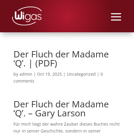
Der Fluch der Madame
‘Q’. | (PDF)
by
admin
|
Oct 19, 2025
|
Uncategorized
|
0
comments
Der Fluch der Madame
‘Q’. – Gary Larson
Für mich liegt der wahre Zauber dieses Buches nicht
nur in seiner Geschichte, sondern in seiner