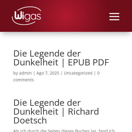
Die Legende der
Dunkelheit | EPUB PDF
by
admin
|
Ago 7, 2025
|
Uncategorized
|
0
comments
Die Legende der
Dunkelheit | Richard
Doetsch
Als ich durch die Seiten dieses Buches las, fand ich