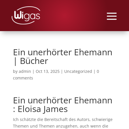
Ein unerhörter Ehemann
| Bücher
by
admin
|
Oct 13, 2025
|
Uncategorized
|
0
comments
Ein unerhörter Ehemann
: Eloisa James
Ich schätzte die Bereitschaft des Autors, schwierige
Themen und Themen anzugehen, auch wenn die