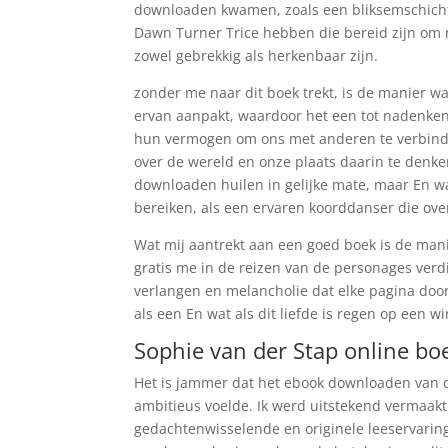
downloaden kwamen, zoals een bliksemschicht 
Dawn Turner Trice hebben die bereid zijn om 
zowel gebrekkig als herkenbaar zijn.
zonder me naar dit boek trekt, is de manier 
ervan aanpakt, waardoor het een tot nadenken 
hun vermogen om ons met anderen te verbinde
over de wereld en onze plaats daarin te denk
downloaden huilen in gelijke mate, maar En wat
bereiken, als een ervaren koorddanser die ove
Wat mij aantrekt aan een goed boek is de ma
gratis me in de reizen van de personages verd
verlangen en melancholie dat elke pagina door
als een En wat als dit liefde is regen op een w
Sophie van der Stap online bo
Het is jammer dat het ebook downloaden van d
ambitieus voelde. Ik werd uitstekend vermaak
gedachtenwisselende en originele leeservaring 