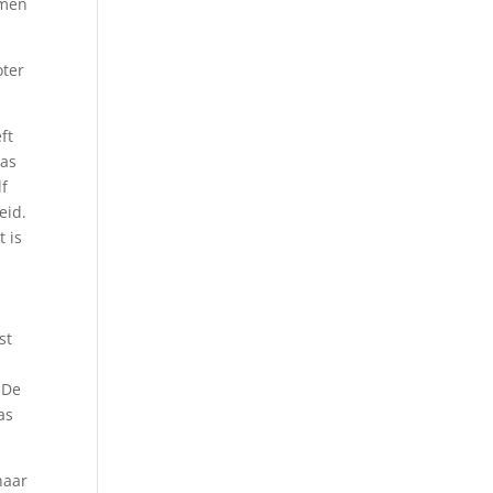
rmen
oter
ft
was
lf
eid.
t is
st
 De
as
naar