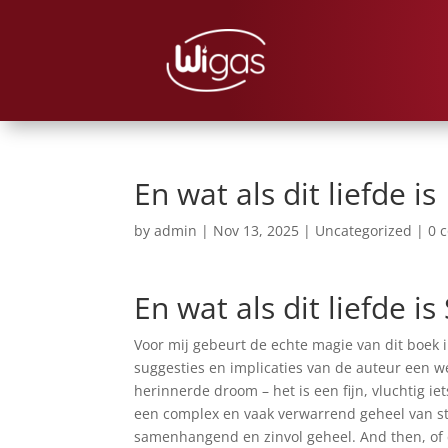
En wat als dit liefde i
by
admin
|
Nov 13, 2025
|
Uncategorized
|
0 
En wat als dit liefde i
Voor mij gebeurt de echte magie van dit boek 
suggesties en implicaties van de auteur een we
herinnerde droom – het is een fijn, vluchtig iet
een complex en vaak verwarrend geheel van st
samenhangend en zinvol geheel. And then, of c