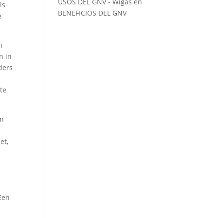
USOS DEL GNV - Wigas
en
ls
BENEFICIOS DEL GNV
e
n
n in
ders
te
en
et,
Een