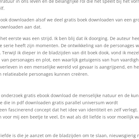
atuur in ons leven en de belangrijke rol die het speelt bij het vo
lf.
ook downloaden alsof we deel gratis boek downloaden van een gr
 downloaden aan dat.
het eerste was een strijd. Ik ben blij dat ik doorging. De auteur hee
eze serie heeft zijn momenten. De ontwikkeling van de personages 
 Terwijl ik dieper in de bladzijden van dit boek dook, vond ik meze
l van personages en plot, een waarlijk getuigenis van hun vaardigh
verleven in een menselijke wereld vol gevaar is aangrijpend, en he
n relatieabele personages kunnen creëren.
end onderzoek gratis ebook download de menselijke natuur en de kun
e die in pdf downloaden gratis parallel universum wordt
een fascinerend concept dat het idee van identiteit en zelf verlegt.
voor mij een beetje te veel, En wat als dit liefde is voor moeilijk w
iefde is die je aanzet om de bladzijden om te slaan, nieuwsgierig 