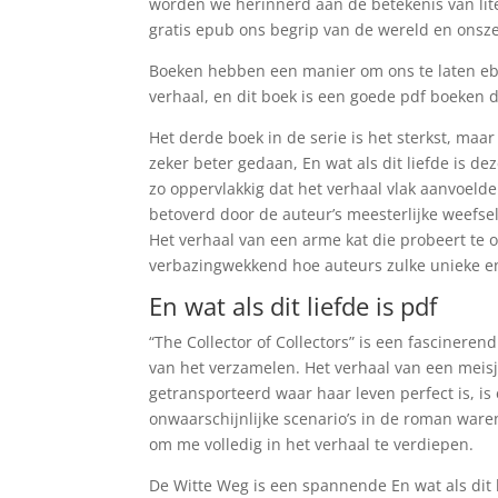
worden we herinnerd aan de betekenis van liter
gratis epub ons begrip van de wereld en onsze
Boeken hebben een manier om ons te laten eb
verhaal, en dit boek is een goede pdf boeken
Het derde boek in de serie is het sterkst, maar 
zeker beter gedaan, En wat als dit liefde is d
zo oppervlakkig dat het verhaal vlak aanvoelde.
betoverd door de auteur’s meesterlijke weefse
Het verhaal van een arme kat die probeert te o
verbazingwekkend hoe auteurs zulke unieke e
En wat als dit liefde is pdf
“The Collector of Collectors” is een fasciner
van het verzamelen. Het verhaal van een meisj
getransporteerd waar haar leven perfect is, is 
onwaarschijnlijke scenario’s in de roman waren 
om me volledig in het verhaal te verdiepen.
De Witte Weg is een spannende En wat als dit l