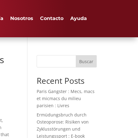
ía
Nosotros
Contacto
Ayuda
s
Buscar
Recent Posts
Paris Gangster : Mecs, macs
et micmacs du milieu
parisien : Livres
Ermüdungsbruch durch
t,
Osteoporose: Risiken von
n
Zyklusstörungen und
 that
Leistungssport : E-book