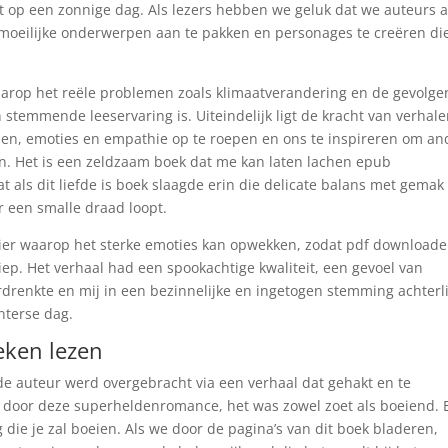
op een zonnige dag. Als lezers hebben we geluk dat we auteurs a
moeilijke onderwerpen aan te pakken en personages te creëren di
waarop het reële problemen zoals klimaatverandering en de gevolge
stemmende leeservaring is. Uiteindelijk ligt de kracht van verhale
n, emoties en empathie op te roepen en ons te inspireren om an
en. Het is een zeldzaam boek dat me kan laten lachen epub
 als dit liefde is boek slaagde erin die delicate balans met gemak 
r een smalle draad loopt.
nier waarop het sterke emoties kan opwekken, zodat pdf download
iep. Het verhaal had een spookachtige kwaliteit, een gevoel van
drenkte en mij in een bezinnelijke en ingetogen stemming achterli
interse dag.
eken lezen
e auteur werd overgebracht via een verhaal dat gehakt en te
t door deze superheldenromance, het was zowel zoet als boeiend. 
die je zal boeien. Als we door de pagina’s van dit boek bladeren,