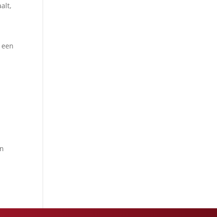
alt,
t een
en