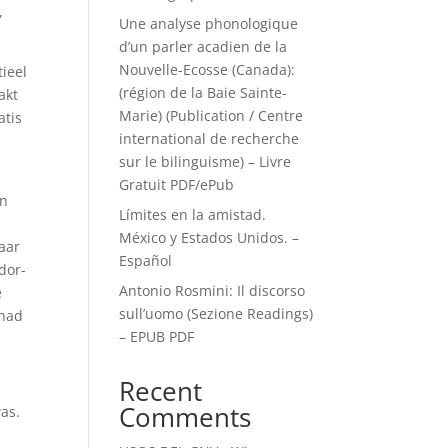
,
Une analyse phonologique
d’un parler acadien de la
Nouvelle-Ecosse (Canada):
tieel
(région de la Baie Sainte-
akt
Marie) (Publication / Centre
atis
international de recherche
sur le bilinguisme) – Livre
Gratuit PDF/ePub
un
Límites en la amistad.
México y Estados Unidos. –
aar
Español
dor-
Antonio Rosmini: Il discorso
e
sull’uomo (Sezione Readings)
 had
– EPUB PDF
Recent
Comments
was.
s