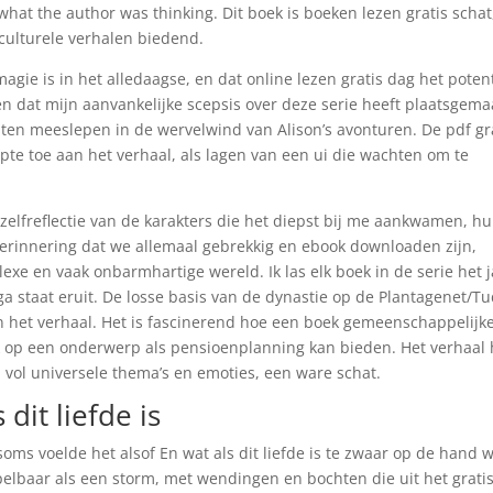
hat the author was thinking. Dit boek is boeken lezen gratis schat
culturele verhalen biedend.
agie is in het alledaagse, en dat online lezen gratis dag het poten
en dat mijn aanvankelijke scepsis over deze serie heeft plaatsgema
ten meeslepen in de wervelwind van Alison’s avonturen. De pdf gr
te toe aan het verhaal, als lagen van een ui die wachten om te
zelfreflectie van de karakters die het diepst bij me aankwamen, h
 herinnering dat we allemaal gebrekkig en ebook downloaden zijn,
xe en vaak onbarmhartige wereld. Ik las elk boek in de serie het j
a staat eruit. De losse basis van de dynastie op de Plantagenet/Tu
aan het verhaal. Het is fascinerend hoe een boek gemeenschappelijk
k op een onderwerp als pensioenplanning kan bieden. Het verhaal
je, vol universele thema’s en emoties, een ware schat.
dit liefde is
ms voelde het alsof En wat als dit liefde is te zwaar op de hand 
elbaar als een storm, met wendingen en bochten die uit het grati