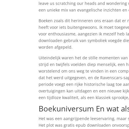
leave us scratching our heads and wondering w
een unieke mix van evangelische inzichten en 
Boeken zoals dit herinneren ons eraan dat er m
heeft voor iets buitengewoons. Ik moet toegev
voor enthousiasme, aangezien ik mezelf heb la
downloaden gebruik van symboliek voegde diep
worden afgepeld.
Uiteindelijk waren het de stille momenten van 
strijd en twijfels voelden diep menselijk, een
worstelend om ons weg te vinden in een comple
dat het werd uitgegeven, en de Ravenscars-sag
periode voegt een rijke historische laag toe 
overtuigingen kan uitdagen en een nieuwe kij
een tijdloze kwaliteit, als een klassiek sprook
Boekuniversum En wat als 
Het was een aangrijpende leeservaring, maar so
Het plot was gratis epub downloaden onvoorsp