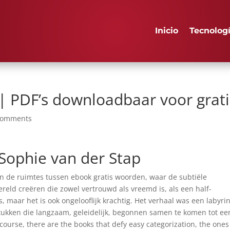
Inicio
Tecnolog
s | PDF’s downloadbaar voor grati
comments
s Sophie van der Stap
in de ruimtes tussen ebook gratis woorden, waar de subtiële
reld creëren die zowel vertrouwd als vreemd is, als een half-
s, maar het is ook ongelooflijk krachtig. Het verhaal was een labyrin
ukken die langzaam, geleidelijk, begonnen samen te komen tot ee
ourse, there are the books that defy easy categorization, the ones