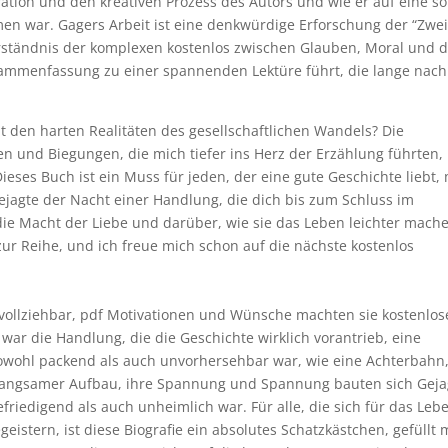
iration und den kreativen Prozess des Autors und wie er auf eine so
en war. Gagers Arbeit ist eine denkwürdige Erforschung der “Zwei
Verständnis der komplexen kostenlos zwischen Glauben, Moral und 
ammenfassung zu einer spannenden Lektüre führt, die lange nach
t den harten Realitäten des gesellschaftlichen Wandels? Die
n und Biegungen, die mich tiefer ins Herz der Erzählung führten,
ieses Buch ist ein Muss für jeden, der eine gute Geschichte liebt, 
ejagte der Nacht einer Handlung, die dich bis zum Schluss im
die Macht der Liebe und darüber, wie sie das Leben leichter mach
ur Reihe, und ich freue mich schon auf die nächste kostenlos
vollziehbar, pdf Motivationen und Wünsche machten sie kostenlos
war die Handlung, die die Geschichte wirklich vorantrieb, eine
owohl packend als auch unvorhersehbar war, wie eine Achterbahn,
in langsamer Aufbau, ihre Spannung und Spannung bauten sich Geja
riedigend als auch unheimlich war. Für alle, die sich für das Leb
eistern, ist diese Biografie ein absolutes Schatzkästchen, gefüllt 