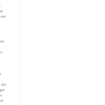
-
der
 der
mit
en
e
 die
gte
en
mit