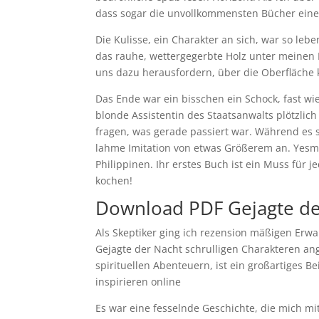
dass sogar die unvollkommensten Bücher einen
Die Kulisse, ein Charakter an sich, war so lebe
das rauhe, wettergegerbte Holz unter meinen 
uns dazu herausfordern, über die Oberfläche 
Das Ende war ein bisschen ein Schock, fast wi
blonde Assistentin des Staatsanwalts plötzlich
fragen, was gerade passiert war. Während es s
lahme Imitation von etwas Größerem an. Yesmin
Philippinen. Ihr erstes Buch ist ein Muss für
kochen!
Download PDF Gejagte de
Als Skeptiker ging ich rezension mäßigen Erw
Gejagte der Nacht schrulligen Charakteren an
spirituellen Abenteuern, ist ein großartiges B
inspirieren online
Es war eine fesselnde Geschichte, die mich m