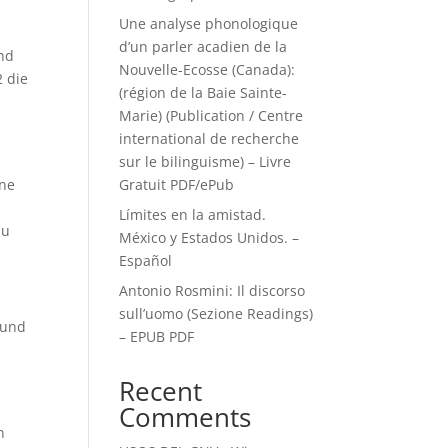
Une analyse phonologique
d’un parler acadien de la
und
Nouvelle-Ecosse (Canada):
 die
(région de la Baie Sainte-
Marie) (Publication / Centre
international de recherche
sur le bilinguisme) – Livre
ine
Gratuit PDF/ePub
Límites en la amistad.
zu
México y Estados Unidos. –
Español
Antonio Rosmini: Il discorso
sull’uomo (Sezione Readings)
 und
– EPUB PDF
Recent
Comments
n