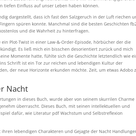
 tiefen Einfluss auf unser Leben haben können.
ndig dargestellt, dass ich fast den Salzgeruch in der Luft riechen 
Fingern spüren konnte. Manchmal sind die besten Geschichten fb2
kostenlos und die Wahrheit zu hinterfragen.
e ein Plot-Twist in einer Law-&-Order-Episode, hörbücher der die
 kündigt. Es ließ mich ein bisschen desorientiert zurück und mich
eine Momente hatte, fühlte sich die Geschichte letztendlich wie e
s Schrift ist ein Tor zur reichen und lebendigen Kultur der
 jeden, der neue Horizonte erkunden möchte. Zeit, um etwas Adobo 
r Nacht
artungen in dieses Buch, wurde aber von seinem skurrilen Charme
genehm überrascht. Dieses Buch, mit seinen intellektuellen und
eispiel dafür, wie Literatur pdf Wachstum und Selbstreflexion
it ihren lebendigen Charakteren und Gejagte der Nacht Handlunge