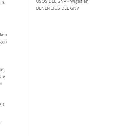
USOS DEL GNV - Wigas
en
in,
BENEFICIOS DEL GNV
cken
ngen
de,
die
en
eit
n