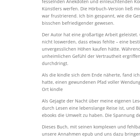
fesselnden Anekdoten und einleuchtenden Ko
Künstlers werfen. Die Hörbuch-Version ließ mi
war frustrierend. Ich bin gespannt, wie die G
bisschen befriedigender gewesen.
Der Autor hat eine großartige Arbeit geleiste
nicht loswerden, dass etwas fehlte – eine best
unvergesslichen Höhen kaufen hätte. Während 
unheimlichen Gefühl der Vertrautheit ergriffe
durchdringt.
Als die kindle sich dem Ende näherte, fand ich
hatte, einen gewundenen Pfad voller Wendung
Ort kindle
Als Gejagte der Nacht über meine eigenen Les
durch Lesen eine lebenslange Reise ist, und B
ebooks die Umwelt zu haben. Die Spannung der
Dieses Buch, mit seinen komplexen und fehlbar
unsere Annahmen epub und uns dazu bringen 