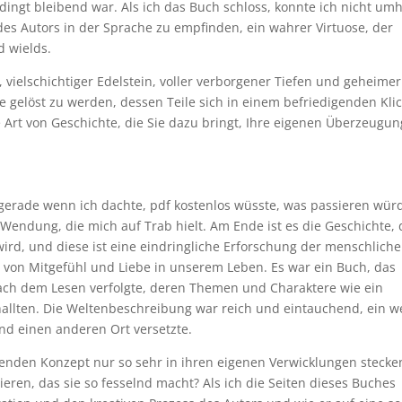
dingt bleibend war. Als ich das Buch schloss, konnte ich nicht umh
 des Autors in der Sprache zu empfinden, ein wahrer Virtuose, der
d wields.
 vielschichtiger Edelstein, voller verborgener Tiefen und geheimer
e gelöst zu werden, dessen Teile sich in einem befriedigenden Kli
 Art von Geschichte, die Sie dazu bringt, Ihre eigenen Überzeugu
 gerade wenn ich dachte, pdf kostenlos wüsste, was passieren wür
endung, die mich auf Trab hielt. Am Ende ist es die Geschichte, 
t wird, und diese ist eine eindringliche Erforschung der menschlich
von Mitgefühl und Liebe in unserem Leben. Es war ein Buch, das
nach dem Lesen verfolgte, deren Themen und Charaktere wie ein
allten. Die Weltenbeschreibung war reich und eintauchend, ein w
und einen anderen Ort versetzte.
enden Konzept nur so sehr in ihren eigenen Verwicklungen stecke
ieren, das sie so fesselnd macht? Als ich die Seiten dieses Buches