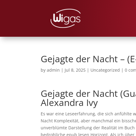
Gejagte der Nacht – (
by
admin
|
Jul 8, 2025
|
Uncategorized
|
0 co
Gejagte der Nacht (Gua
Alexandra Ivy
Es war eine Leseerfahrung, die sich anfühlte wi
Nacht Komplexität, aber manchmal ein bissche
unverblümte Darstellung der Realität im Buch
bedrohliche epub lesen Horizont. Als ich übe