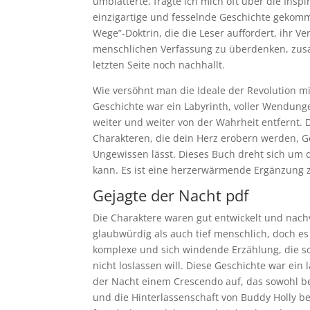
umblätterte, fragte ich mich oft über die Insp
einzigartige und fesselnde Geschichte gekomm
Wege”-Doktrin, die die Leser auffordert, ihr 
menschlichen Verfassung zu überdenken, zus
letzten Seite noch nachhallt.
Wie versöhnt man die Ideale der Revolution mi
Geschichte war ein Labyrinth, voller Wendunge
weiter und weiter von der Wahrheit entfernt. D
Charakteren, die dein Herz erobern werden, G
Ungewissen lässt. Dieses Buch dreht sich um 
kann. Es ist eine herzerwärmende Ergänzung z
Gejagte der Nacht pdf
Die Charaktere waren gut entwickelt und nach
glaubwürdig als auch tief menschlich, doch es 
komplexe und sich windende Erzählung, die s
nicht loslassen will. Diese Geschichte war e
der Nacht einem Crescendo auf, das sowohl bef
und die Hinterlassenschaft von Buddy Holly beg