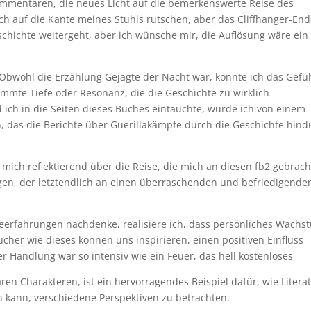
mmentaren, die neues Licht auf die bemerkenswerte Reise des
ch auf die Kante meines Stuhls rutschen, aber das Cliffhanger-En
eschichte weitergeht, aber ich wünsche mir, die Auflösung wäre ein
t. Obwohl die Erzählung Gejagte der Nacht war, konnte ich das Gefü
immte Tiefe oder Resonanz, die die Geschichte zu wirklich
ich in die Seiten dieses Buches eintauchte, wurde ich von einem
n, das die Berichte über Guerillakämpfe durch die Geschichte hind
 mich reflektierend über die Reise, die mich an diesen fb2 gebrach
en, der letztendlich an einen überraschenden und befriedigende
eerfahrungen nachdenke, realisiere ich, dass persönliches Wachs
ücher wie dieses können uns inspirieren, einen positiven Einfluss
 Handlung war so intensiv wie ein Feuer, das hell kostenloses
en Charakteren, ist ein hervorragendes Beispiel dafür, wie Litera
kann, verschiedene Perspektiven zu betrachten.