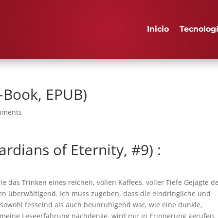
Inicio
Tecnolog
E-Book, EPUB)
mments
rdians of Eternity, #9) :
e das Trinken eines reichen, vollen Kaffees, voller Tiefe Gejagte d
n überwältigend. Ich muss zugeben, dass die eindringliche und
 sowohl fesselnd als auch beunruhigend war, wie eine dunkle,
r meine Leseerfahrung nachdenke, wird mir in Erinnerung gerufen,