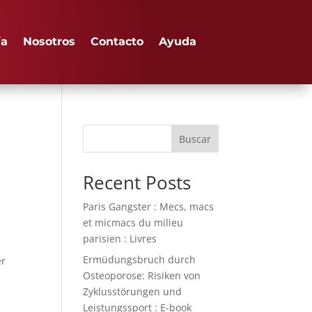
ía
Nosotros
Contacto
Ayuda
Buscar
Recent Posts
Paris Gangster : Mecs, macs
et micmacs du milieu
parisien : Livres
Ermüdungsbruch durch
er
Osteoporose: Risiken von
Zyklusstörungen und
Leistungssport : E-book