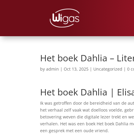
Het boek Dahlia – Lite
by
admin
|
Oct 13, 2025
|
Uncategorized
|
0 
Het boek Dahlia | Elis
Ik was getroffen door de bereidheid van de au
het verhaal zelf vaak wat doelloos voelde, gebr
betovering weven die digitale lezer trekt en w
verhalen. Het was een boek Het boek Dahlia m
een gesprek met een oude vriend.