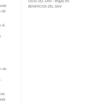
USOS DEL GNV - Wigas
en
book
BENEFICIOS DEL GNV
n de
n ik
n
n
en de
.
het
boek