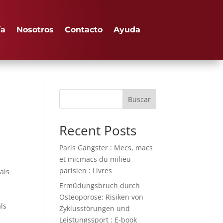
ía
Nosotros
Contacto
Ayuda
Buscar
Recent Posts
Paris Gangster : Mecs, macs
et micmacs du milieu
parisien : Livres
als
Ermüdungsbruch durch
Osteoporose: Risiken von
ls
Zyklusstörungen und
Leistungssport : E-book