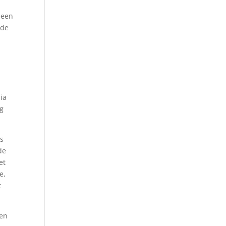
 een
nde
ia
ng
is
de
et
e,
t
een