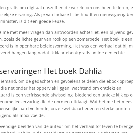
n gratis om digitaal onszelf en de wereld om ons heen te leren, 
elijke ervaring. Als je van Indiase fictie houdt en nieuwsgierig be
inister, is dit een goede keuze.
ie me met meer vragen dan antwoorden achterliet, een blijvend ge
, zoals de lichte geur van rook op een zomeroede. Het boek is een
eerd is in openbare beleidsvorming. Het was een verhaal dat bij 
jvend hangen lang nadat ik klaar ebook gratis online een echte
eservaringen Het boek Dahlia
et iemand, om de gedachten en gevoelens te delen die ebook oproep
 die net onder het oppervlak liggen, wachtend om ontdekt en
ard is een verfrissende afwisseling, biedend een unieke kijk op 
gename leeservaring die de normen uitdaagt. Wat het me het mees
menselijke aard verkende, onze kwetsbaarheden en sterke punten
igend als mooi voelde.
levendige beelden van de auteur om het verhaal tot leven te breng