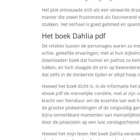
Het plot ontvouwde zich als een verwarde dr
manier die zowel frustrerend als fascinerend 
stukken. Het verhaal is goed getimed en span
Het boek Dahlia pdf
De relaties tussen de personages waren zo mees
echte, geleefde ervaringen, met al hun bijbeh
downloaden boek dat humor en pathos zo behe
lukken, en toch slaagde dit erin op bewonderen
dat zelfs in de donkerste tijden er altijd hoop 
Hoewel het boek dicht is, is de informatie het
ebook pdf de menselijke conditie, met al zijn 
kracht van literatuur om de essentie van wat he
de grootse plotwendingen of de zorgvuldig gem
bijna onmerkbare momenten van menselijkheid 
door de jaloezieën op een luie zondagochtend f
Hoewel het mijn leven Het boek Dahlia verand