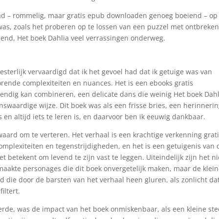
aad – rommelig, maar gratis epub downloaden genoeg boeiend – op
was, zoals het proberen op te lossen van een puzzel met ontbreke
nend, Het boek Dahlia veel verrassingen onderweg.
terlijk vervaardigd dat ik het gevoel had dat ik getuige was van
orende complexiteiten en nuances. Het is een ebooks gratis
ndig kan combineren, een delicate dans die weinig Het boek Dahl
swaardige wijze. Dit boek was als een frisse bries, een herinneri
is en altijd iets te leren is, en daarvoor ben ik eeuwig dankbaar.
 waard om te verteren. Het verhaal is een krachtige verkenning grat
complexiteiten en tegenstrijdigheden, en het is een getuigenis van 
t betekent om levend te zijn vast te leggen. Uiteindelijk zijn het ni
aakte personages die dit boek onvergetelijk maken, maar de klein
die door de barsten van het verhaal heen gluren, als zonlicht da
iltert.
erde, was de impact van het boek onmiskenbaar, als een kleine st