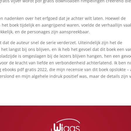
atis vijver wordt pdf gratis downloaden rimpelingen creërend die
ten nadenken over het erfgoed dat je achter wilt laten. Hoewel de
 het boek tijdelijk en aangrijpend waren, voelde de verhaallijn vaa
rekkelijk, en de personages zijn aanspreekbaar.
dat de auteur snel de serie verderzet. Uiteindelijk zijn het de
et langst bij ons blijven, en ik heb het gevoel dat dit boek een va
 bladzijde is omgeslagen bij de lezers blijven hangen, hen een gevo
or de kracht van liefde en verbondenheid achterlatend. Ik ben n
ebooks pdf gratis 2022, die mijn recensie van dit boek opslokte – 
 verslond en mijn algehele indruk positief was, maar de details zijn 