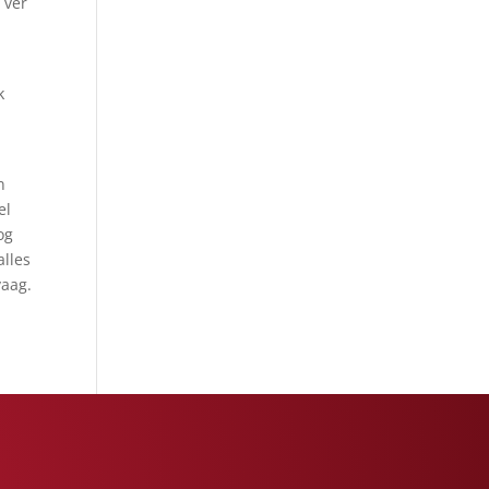
 ver
k
n
el
og
alles
vaag.