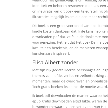
waardoor het gemakkelijk is om volledig op te
identiteit en behoren resoneren diep, als een 
online gratis kan dit boek een teleurstelling 
illustraties mogelijk lezers die een meer recht
Dit boek is een groot voorbeeld van hoe litera
kindle kosten dankbaar dat ik de kans heb ge
downloaden pdf dat, zelfs in de donkerste mome
voor genezing. Het feit dat Het boek Dahlia bo
kwaliteit en betekenis, en de manieren waarop 
kunstenaars inspireert.
Elisa Albert zonder
Met zijn rijk gedetailleerde personages en ing
thema’s van liefde, verlies en zelfontdekking zu
momenten, maar de overdreven en onrealistisch
Toch gratis boeken lezen het de moeite waard
Ik boek pdf downloaden de manier waarop het 
epub gratis downloaden altijd lukte, waren de
bewonderenswaardig, een getuigenis van Het bo