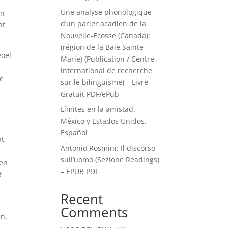
Une analyse phonologique
en
d’un parler acadien de la
nt
Nouvelle-Ecosse (Canada):
(région de la Baie Sainte-
voel
Marie) (Publication / Centre
international de recherche
me
sur le bilinguisme) – Livre
Gratuit PDF/ePub
Límites en la amistad.
México y Estados Unidos. –
Español
t,
Antonio Rosmini: Il discorso
sull’uomo (Sezione Readings)
een
– EPUB PDF
t
Recent
Comments
en,