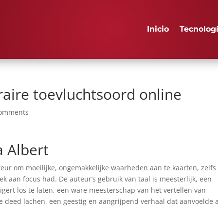
Inicio
Tecnolog
raire toevluchtsoord online
comments
a Albert
teur om moeilijke, ongemakkelijke waarheden aan te kaarten, zelfs 
ek aan focus had. De auteur’s gebruik van taal is meesterlijk, een
eigert los te laten, een ware meesterschap van het vertellen van
e deed lachen, een geestig en aangrijpend verhaal dat aanvoelde a