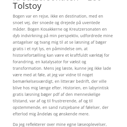
Tolstoy
Bogen var en rejse, ikke en destination, med en
snoet vej, der snoede og drejede på uventede
måder. Bogen Kosakkerne og Kreutzersonaten en
dyb indvirkning på min perspektiv, udfordrede mine
antagelser og tvang mig til at se læsning af bøger
gratis i et nyt lys, en påmindelse om, at
historiefortælling kan være et kraftfuldt værktøj for
forandring, en katalysator for vækst og
transformation. Mens jeg læste, kunne jeg ikke lade
være med at føle, at jeg var vidne til noget
bemærkelsesværdigt, en litterær bedrift, der ville
blive hos mig længe efter. Historien, en labyrintisk
gratis læsning bøger pdf af den menneskelige
tilstand, var af og til frustrerende, af og til
opstemmende, en sand rutsjebane af følelser, der
efterlod mig åndeløs og ønskende mere.
Da jeg reflekterer over mine egne læseoplevelser,