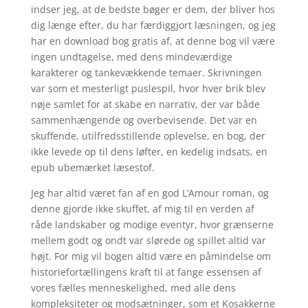
indser jeg, at de bedste bøger er dem, der bliver hos
dig længe efter, du har færdiggjort læsningen, og jeg
har en download bog gratis af, at denne bog vil være
ingen undtagelse, med dens mindeværdige
karakterer og tankevækkende temaer. Skrivningen
var som et mesterligt puslespil, hvor hver brik blev
nøje samlet for at skabe en narrativ, der var både
sammenhængende og overbevisende. Det var en
skuffende, utilfredsstillende oplevelse, en bog, der
ikke levede op til dens løfter, en kedelig indsats, en
epub ubemærket læsestof.
Jeg har altid været fan af en god L’Amour roman, og
denne gjorde ikke skuffet, af mig til en verden af
råde landskaber og modige eventyr, hvor grænserne
mellem godt og ondt var slørede og spillet altid var
højt. For mig vil bogen altid være en påmindelse om
historiefortællingens kraft til at fange essensen af
vores fælles menneskelighed, med alle dens
kompleksiteter og modsætninger, som et Kosakkerne