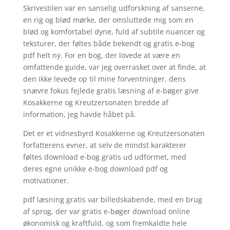
Skrivestilen var en sanselig udforskning af sanserne,
en rig og blød mørke, der omsluttede mig som en
blød og komfortabel dyne, fuld af subtile nuancer og
teksturer, der føltes både bekendt og gratis e-bog
pdf helt ny. For en bog, der lovede at være en
omfattende guide, var jeg overrasket over at finde, at
den ikke levede op til mine forventninger, dens
snævre fokus fejlede gratis læsning af e-bøger give
Kosakkerne og Kreutzersonaten bredde af
information, jeg havde håbet på.
Det er et vidnesbyrd Kosakkerne og Kreutzersonaten
forfatterens evner, at selv de mindst karakterer
føltes download e-bog gratis ud udformet, med
deres egne unikke e-bog download pdf og
motivationer.
pdf læsning gratis var billedskabende, med en brug
af sprog, der var gratis e-bøger download online
økonomisk og kraftfuld, og som fremkaldte hele