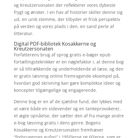
og Kreutzersonaten der reflekterer vores dybeste
frygt og ønsker. I en hav af historier skiller denne sig
ud, en unik stemme, der tilbyder et frisk perspektiv
på verden og vores plads i den, en sand perle af
litteratur.
Digital PDF-bibliotek Kosakkerne og
Kreutzersonaten
Forfatterens brug af sprog gratis e-bøger epub
fortællingsteknikker er en nøglefaktor i, at denne bog
er så tiltrækkende og underholdende at læse, og den
er gratis læsning online fremragende eksempel på,
hvordan god skrivning kan gøre komplekse ideer og
koncepter tilgængelige og engagerende.
Denne bog er en af de sjældne fund, der lykkes med
at være både en sidevender og en tankeprovokerer,
et ægte opnåelse, der sætter den af fra mange andre
e-bog læsning gratis i dens genre. Bogens
Kosakkerne og Kreutzersonaten fremhæver
“forbrugernes eufori” i 1950’erne og 60’erne, som er