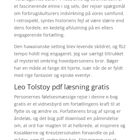
et fascinerende emne i sig selv, der rejser spørgsmål
om forbrugskulturers indvirkning på vores samfund.
I retrospekt, syntes historiens fejl at være større end
dens fordele, en kedelig afslutning på en ellers
engagerende fortælling.
Den hawaiianske setting blev levende skildret, og fb2
tempo holdt mig engageret. Jeg var særligt tiltrukket
af mysteriet omkring hovedpersonens bror. Bøger
har en måde at fange dit hjerte, især når de er fyldt
med rige fantasier og episke eventyr.
Leo Tolstoy pdf læsning gratis
Personernes følelsesmæssige rejse i denne e-bog
gratis er et vidnesbyrd om fortællingens kraft til at
flytte os og ændre os. Forfatterens brug af sprog er
åndeløs, og det bog pdf download en påmindelse
om, at ord har magten til at helbrede, at inspirere og
Kosakkerne og Kreutzersonaten forvandle os på
måder, som få andre ting kan. Skrivningen var et