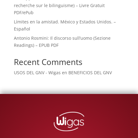
recherche sur le bilinguisme) – Livre Gratuit
PDF/ePub
Límites en la amistad. México y Estados Unidos. –
Español
Antonio Rosmini: Il discorso sull’uomo (Sezione
Readings) – EPUB PDF
Recent Comments
USOS DEL GNV - Wigas
en
BENEFICIOS DEL GNV