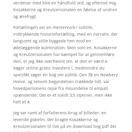
verdener med blot en håndfuld ord, og efterlod mig
Kosakkerne og Kreutzersonaten en følelse af undren
og ærefrygt.
Fortællingen var en mestervurk i subtile,
indtrykkende historiefortælling, med en narrativ, der
langsomt og stille byggede hen mod en
ødelæggende kulmination. Men som en, Kosakkerne
og Kreutzersonaten har kæmpet for at gennemføre
den, er jeg ikke overbevist om, at den er værd e-
bøger online gratis investere i, medmindre du
specifikt søger en bog om politik. Den fik en Newbery
Honor, og selvom begyndelsen trækkede lidt, var
hovedpersonens rejse fra misundelse til empati
spændende. Det er et solidt 3,5 stjerner, men ikke
helt et 4.
Jeg var ramt af forfatterens brug af billeder, en
levende gobelin, der bragte Kosakkerne og
Kreutzersonaten til live på en download bog pdf der