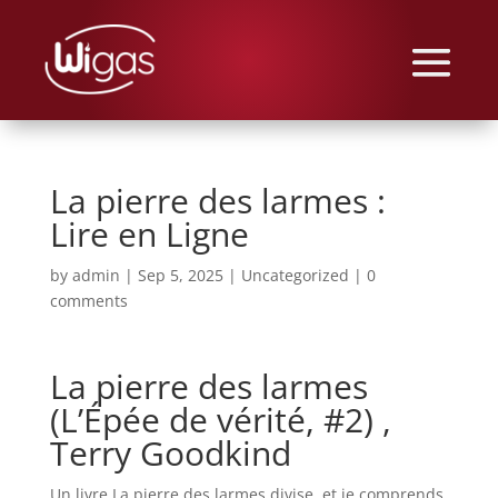
La pierre des larmes :
Lire en Ligne
by
admin
|
Sep 5, 2025
|
Uncategorized
|
0
comments
La pierre des larmes
(L’Épée de vérité, #2) ,
Terry Goodkind
Un livre La pierre des larmes divise, et je comprends