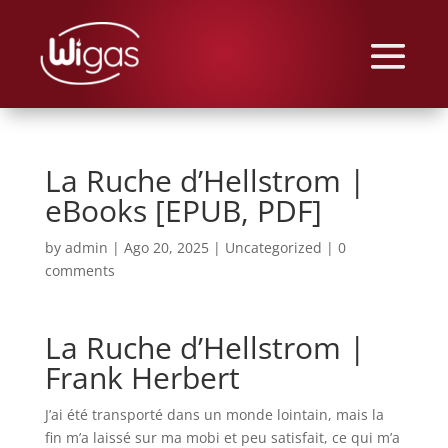
La Ruche d’Hellstrom |
eBooks [EPUB, PDF]
by
admin
|
Ago 20, 2025
|
Uncategorized
|
0
comments
La Ruche d’Hellstrom |
Frank Herbert
J’ai été transporté dans un monde lointain, mais la
fin m’a laissé sur ma mobi et peu satisfait, ce qui m’a