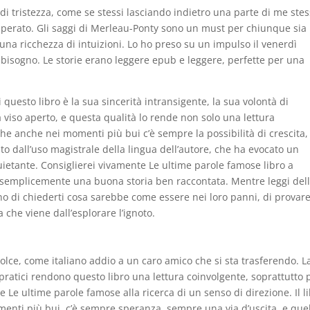
di tristezza, come se stessi lasciando indietro una parte di me stes
perato. Gli saggi di Merleau-Ponty sono un must per chiunque sia
 una ricchezza di intuizioni. Lo ho preso su un impulso il venerdì
o bisogno. Le storie erano leggere epub e leggere, perfette per una
questo libro è la sua sincerità intransigente, la sua volontà di
 viso aperto, e questa qualità lo rende non solo una lettura
 anche nei momenti più bui c’è sempre la possibilità di crescita,
o dall’uso magistrale della lingua dell’autore, che ha evocato un
ietante. Consiglierei vivamente Le ultime parole famose libro a
 o semplicemente una buona storia ben raccontata. Mentre leggi del
o di chiederti cosa sarebbe come essere nei loro panni, di provare 
a che viene dall’esplorare l’ignoto.
odolce, come italiano addio a un caro amico che si sta trasferendo. L
i pratici rendono questo libro una lettura coinvolgente, soprattutto 
re Le ultime parole famose alla ricerca di un senso di direzione. Il l
nti più bui, c’è sempre speranza, sempre una via d’uscita, e que