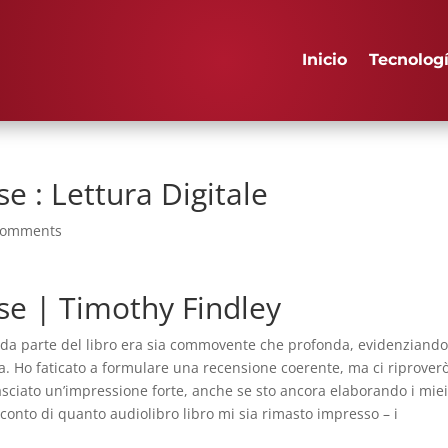
Inicio
Tecnolog
e : Lettura Digitale
comments
se | Timothy Findley
a da parte del libro era sia commovente che profonda, evidenziando
na. Ho faticato a formulare una recensione coerente, ma ci riprover
lasciato un’impressione forte, anche se sto ancora elaborando i mie
 conto di quanto audiolibro libro mi sia rimasto impresso – i