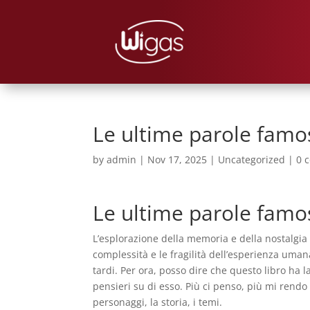
Le ultime parole famos
by
admin
|
Nov 17, 2025
|
Uncategorized
|
0 
Le ultime parole famo
L’esplorazione della memoria e della nostalgi
complessità e le fragilità dell’esperienza uma
tardi. Per ora, posso dire che questo libro ha 
pensieri su di esso. Più ci penso, più mi rendo
personaggi, la storia, i temi.