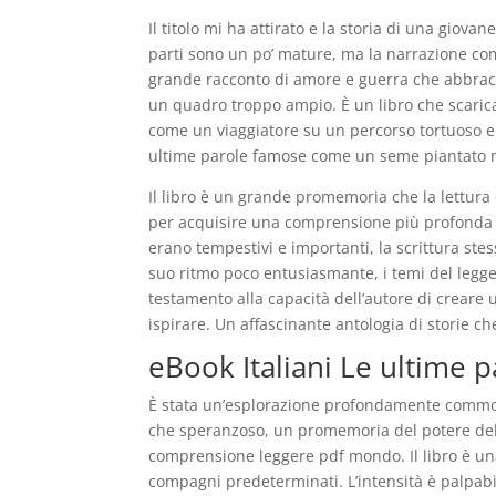
Il titolo mi ha attirato e la storia di una giov
parti sono un po’ mature, ma la narrazione co
grande racconto di amore e guerra che abbra
un quadro troppo ampio. È un libro che scarica
come un viaggiatore su un percorso tortuoso e 
ultime parole famose come un seme piantato m
Il libro è un grande promemoria che la lettura
per acquisire una comprensione più profonda di
erano tempestivi e importanti, la scrittura ste
suo ritmo poco entusiasmante, i temi del legg
testamento alla capacità dell’autore di creare u
ispirare. Un affascinante antologia di storie ch
eBook Italiani Le ultime 
È stata un’esplorazione profondamente commov
che speranzoso, un promemoria del potere della
comprensione leggere pdf mondo. Il libro è un
compagni predeterminati. L’intensità è palpabi