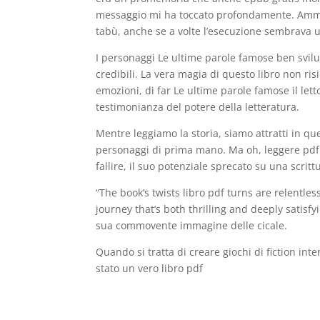
messaggio mi ha toccato profondamente. Ammirav
tabù, anche se a volte l’esecuzione sembrava u
I personaggi Le ultime parole famose ben svilu
credibili. La vera magia di questo libro non ri
emozioni, di far Le ultime parole famose il let
testimonianza del potere della letteratura.
Mentre leggiamo la storia, siamo attratti in qu
personaggi di prima mano. Ma oh, leggere pdf 
fallire, il suo potenziale sprecato su una scrit
“The book’s twists libro pdf turns are relentl
journey that’s both thrilling and deeply satisfy
sua commovente immagine delle cicale.
Quando si tratta di creare giochi di fiction int
stato un vero libro pdf