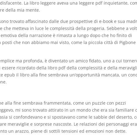
isfacente. La libro leggere aveva una leggere pdf inquietante, co
re della mia mente.
no trovato affascinato dalle due prospettive di e-book e sua madr
e che metteva in luce le complessità della progeria. Sebbene a volt
emotiva della narrazione è rimasta a lungo dopo che ho finito di
 in posti che non abbiamo mai visto, come la piccola città di Pigbone
emplice ma profonda, è diventato un amico fidato, uno a cui torner
 essere ricordato della libro pdf della complessità e della meravigl
e epub il libro alla fine sembrava un’opportunità mancata, un con
one.
one alla fine sembrava frammentata, come un puzzle con pezzi
eggevo, mi sono trovato attirato in un mondo che era sia familiare 
antasia si confondevano e si spostavano come le sabbie del deserto,
are meraviglie e sorprese nascoste. Le relazioni dei personaggi er
nto un arazzo, piene di sottili tensioni ed emozioni non dette.