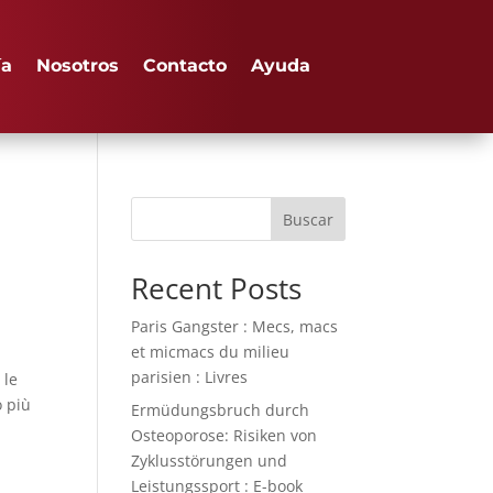
ía
Nosotros
Contacto
Ayuda
Buscar
Recent Posts
Paris Gangster : Mecs, macs
et micmacs du milieu
parisien : Livres
 le
ò più
Ermüdungsbruch durch
i
Osteoporose: Risiken von
Zyklusstörungen und
Leistungssport : E-book