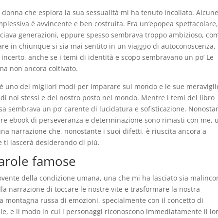
ane donna che esplora la sua sessualità mi ha tenuto incollato. Alcun
mplessiva è avvincente e ben costruita. Era un’epopea spettacolare
cciava generazioni, eppure spesso sembrava troppo ambizioso, co
re in chiunque si sia mai sentito in un viaggio di autoconoscenza,
incerto, anche se i temi di identità e scopo sembravano un po’ Le
a non ancora coltivato.
 è uno dei migliori modi per imparare sul mondo e le sue meravigli
 noi stessi e del nostro posto nel mondo. Mentre i temi del libro
ssa sembrava un po’ carente di lucidatura e sofisticazione. Nonostan
ere ebook di perseveranza e determinazione sono rimasti con me, 
na narrazione che, nonostante i suoi difetti, è riuscita ancora a
e ti lascerà desiderando di più.
parole famose
ente della condizione umana, una che mi ha lasciato sia malinco
 narrazione di toccare le nostre vite e trasformare la nostra
a montagna russa di emozioni, specialmente con il concetto di
le, e il modo in cui i personaggi riconoscono immediatamente il lo