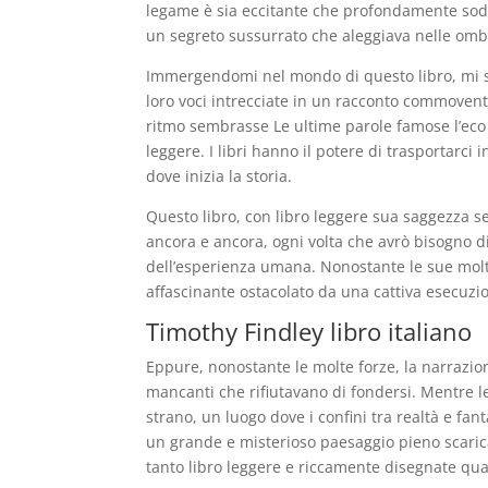
legame è sia eccitante che profondamente sodd
un segreto sussurrato che aleggiava nelle omb
Immergendomi nel mondo di questo libro, mi so
loro voci intrecciate in un racconto commovent
ritmo sembrasse Le ultime parole famose l’eco 
leggere. I libri hanno il potere di trasportarci
dove inizia la storia.
Questo libro, con libro leggere sua saggezza s
ancora e ancora, ogni volta che avrò bisogno di
dell’esperienza umana. Nonostante le sue molt
affascinante ostacolato da una cattiva esecuzi
Timothy Findley libro italiano
Eppure, nonostante le molte forze, la narrazi
mancanti che rifiutavano di fondersi. Mentre l
strano, un luogo dove i confini tra realtà e f
un grande e misterioso paesaggio pieno scaric
tanto libro leggere e riccamente disegnate qua