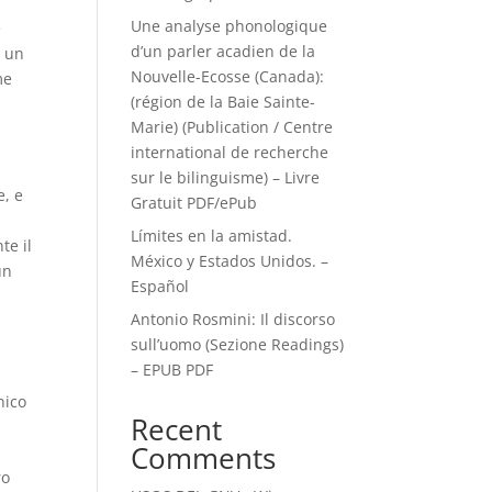
Une analyse phonologique
e
d’un parler acadien de la
, un
Nouvelle-Ecosse (Canada):
me
(région de la Baie Sainte-
Marie) (Publication / Centre
international de recherche
sur le bilinguisme) – Livre
e, e
Gratuit PDF/ePub
Límites en la amistad.
te il
México y Estados Unidos. –
un
Español
Antonio Rosmini: Il discorso
sull’uomo (Sezione Readings)
– EPUB PDF
nico
Recent
Comments
ro