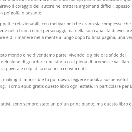
o il coraggio dell’autore nel trattare argomenti difficili, spesso
n po’ goffa o pesante.
ppati e relazionabili, con motivazioni che erano sia complesse che
siede nella trama o nei personaggi, ma nella sua capacità di evocar
tore e di rimanere nella mente a lungo dopo l’ultima pagina, una ve
esto mondo e ne diventiamo parte, vivendo le gioie e le sfide dei
delusione di guardare una storia così piena di promesse vacillare
tura povera e colpi di scena poco convincenti.
ess, making it impossible to put down. leggere ebook a suspenseful
ing.” Torno epub gratis questo libro ogni estate, in particolare per l
erattivi, sono sempre stato un po’ un principiante, ma questo libro è