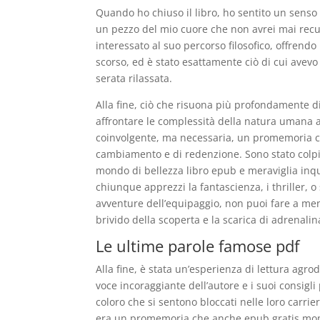
Quando ho chiuso il libro, ho sentito un senso 
un pezzo del mio cuore che non avrei mai recu
interessato al suo percorso filosofico, offrendo
scorso, ed è stato esattamente ciò di cui avev
serata rilassata.
Alla fine, ciò che risuona più profondamente di 
affrontare le complessità della natura umana a
coinvolgente, ma necessaria, un promemoria che
cambiamento e di redenzione. Sono stato colpit
mondo di bellezza libro epub e meraviglia inqu
chiunque apprezzi la fantascienza, i thriller,
avventure dell’equipaggio, non puoi fare a men
brivido della scoperta e la scarica di adrenalin
Le ultime parole famose pdf
Alla fine, è stata un’esperienza di lettura agr
voce incoraggiante dell’autore e i suoi consigl
coloro che si sentono bloccati nelle loro carrie
era un promemoria che anche epub gratis mome