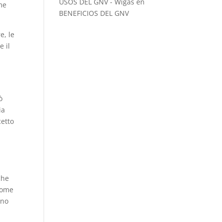
USOS DEL GNV - Wigas
en
me
BENEFICIOS DEL GNV
e, le
e il
ò
ia
cetto
che
 come
ano