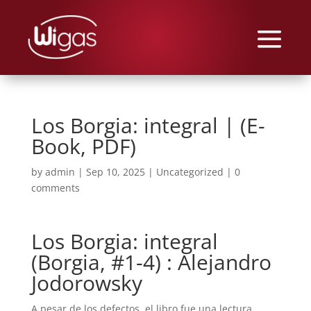
Los Borgia: integral | (E-
Book, PDF)
by
admin
|
Sep 10, 2025
|
Uncategorized
|
0
comments
Los Borgia: integral
(Borgia, #1-4) : Alejandro
Jodorowsky
A pesar de los defectos, el libro fue una lectura