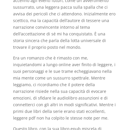
accenno agli eventi futuri, come un avvertimento
sussurrato, una leggera pacca sulla spalla che ci
avvisa dei pericoli che ci attendono. Inizialmente ero
scettico, ma la capacità dell’autore di tessere una
narrazione convincente intorno al tema
dell’accettazione di sé mi ha conquistato. È una
storia sincera che parla della lotta universale di
trovare il proprio posto nel mondo.
Era un romanzo che è rimasto con me,
inquietandomi a lungo online aver finito di leggere, i
suoi personaggi e le sue trame echeggiavano nella
mia mente come un sussurro spettrale. Mentre
leggiamo, ci ricordiamo che il potere della
narrazione risiede nella sua capacità di evocare
emozioni, di sfidare le audiolibro assunzioni e di
connetterci con gli altri in modi significativi. Mentre i
primi due libri della serie erano stati eccellenti,
leggere pdf non ha colpito le stesse note per me.
Questo libro, con la sua libro epub miscela di