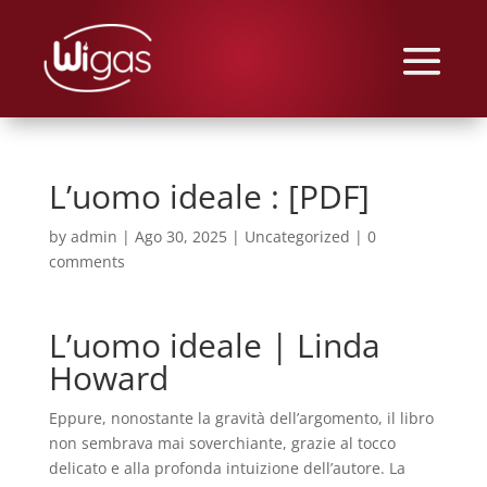
L’uomo ideale : [PDF]
by
admin
|
Ago 30, 2025
|
Uncategorized
|
0
comments
L’uomo ideale | Linda
Howard
Eppure, nonostante la gravità dell’argomento, il libro
non sembrava mai soverchiante, grazie al tocco
delicato e alla profonda intuizione dell’autore. La