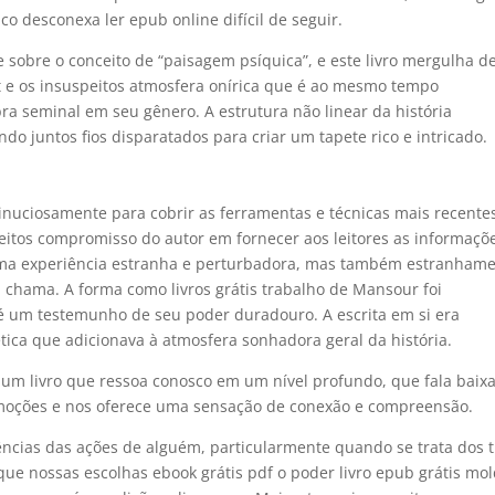
co desconexa ler epub online difícil de seguir.
e sobre o conceito de “paisagem psíquica”, e este livro mergulha d
ret e os insuspeitos atmosfera onírica que é ao mesmo tempo
a seminal em seu gênero. A estrutura não linear da história
 juntos fios disparatados para criar um tapete rico e intricado.
minuciosamente para cobrir as ferramentas e técnicas mais recente
eitos compromisso do autor em fornecer aos leitores as informaçõ
É uma experiência estranha e perturbadora, mas também estranham
chama. A forma como livros grátis trabalho de Mansour foi
é um testemunho de seu poder duradouro. A escrita em si era
ética que adicionava à atmosfera sonhadora geral da história.
r um livro que ressoa conosco em um nível profundo, que fala baix
 emoções e nos oferece uma sensação de conexão e compreensão.
ências das ações de alguém, particularmente quando se trata dos t
ue nossas escolhas ebook grátis pdf o poder livro epub grátis mo