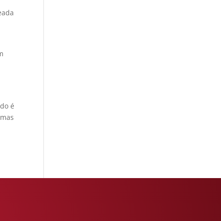
seada
um
udo é
, mas