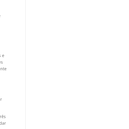
e
s e
es
ente
ar
rês
ldar