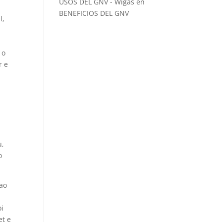
USOS DEL GNV - Wigas
en
BENEFICIOS DEL GNV
l,
 o
r e
u,
o
 ao
,
oi
et e