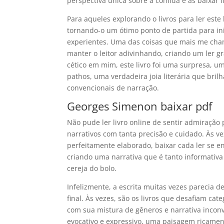
perspectiva única sobre a comida e as baixar 
Para aqueles explorando o livros para ler este
tornando-o um ótimo ponto de partida para inic
experientes. Uma das coisas que mais me cham
manter o leitor adivinhando, criando um ler gr
cético em mim, este livro foi uma surpresa, u
pathos, uma verdadeira joia literária que b
convencionais de narração.
Georges Simenon baixar pdf
Não pude ler livro online de sentir admiração 
narrativos com tanta precisão e cuidado. Às 
perfeitamente elaborado, baixar cada ler se e
criando uma narrativa que é tanto informativ
cereja do bolo.
Infelizmente, a escrita muitas vezes parecia 
final. Às vezes, são os livros que desafiam ca
com sua mistura de gêneros e narrativa incon
evocativo e expressivo, uma paisagem ricament