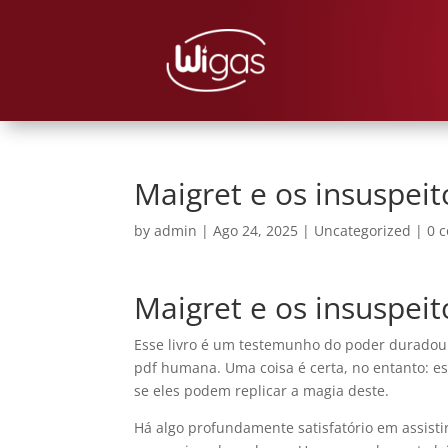
Maigret e os insuspeit
by
admin
|
Ago 24, 2025
|
Uncategorized
|
0 
Maigret e os insuspei
Esse livro é um testemunho do poder duradouro
pdf humana. Uma coisa é certa, no entanto: est
se eles podem replicar a magia deste.
Há algo profundamente satisfatório em assisti