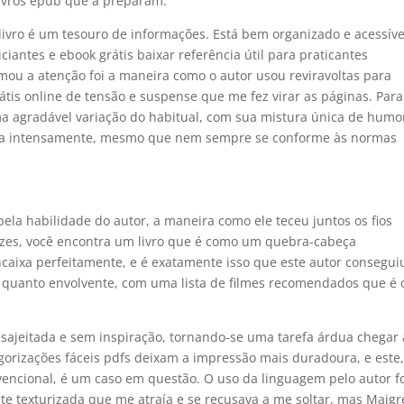
livros epub que a preparam.
 livro é um tesouro de informações. Está bem organizado e acessíve
iantes e ebook grátis baixar referência útil para praticantes
ou a atenção foi a maneira como o autor usou reviravoltas para
átis online de tensão e suspense que me fez virar as páginas. Para
ma agradável variação do habitual, com sua mistura única de humo
rilha intensamente, mesmo que nem sempre se conforme às normas
pela habilidade do autor, a maneira como ele teceu juntos os fios
vezes, você encontra um livro que é como um quebra-cabeça
ncaixa perfeitamente, e é exatamente isso que este autor consegui
a quanto envolvente, com uma lista de filmes recomendados que é 
desajeitada e sem inspiração, tornando-se uma tarefa árdua chegar
tegorizações fáceis pdfs deixam a impressão mais duradoura, e este
vencional, é um caso em questão. O uso da linguagem pelo autor f
e texturizada que me atraía e se recusava a me soltar, mas Maigr