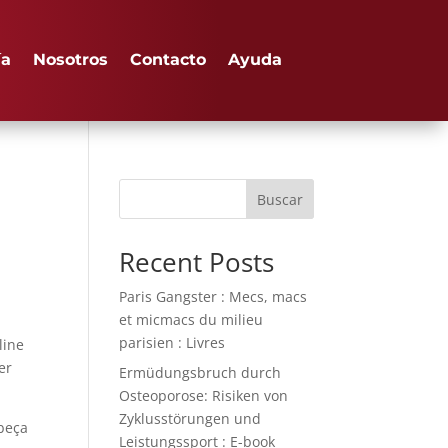
ía
Nosotros
Contacto
Ayuda
Buscar
Recent Posts
Paris Gangster : Mecs, macs
et micmacs du milieu
parisien : Livres
line
er
Ermüdungsbruch durch
Osteoporose: Risiken von
Zyklusstörungen und
abeça
Leistungssport : E-book