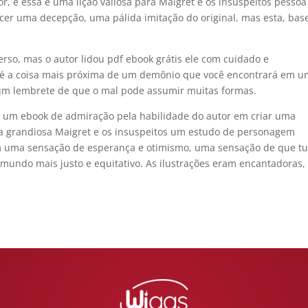
r, e essa é uma lição valiosa para Maigret e os insuspeitos pessoa
ecer uma decepção, uma pálida imitação do original, mas esta, ba
rso, mas o autor lidou pdf ebook grátis ele com cuidado e
ng é a coisa mais próxima de um demônio que você encontrará em 
um lembrete de que o mal pode assumir muitas formas.
ir um ebook de admiração pela habilidade do autor em criar uma
 grandiosa Maigret e os insuspeitos um estudo de personagem
 com uma sensação de esperança e otimismo, uma sensação de que t
 mundo mais justo e equitativo. As ilustrações eram encantadoras