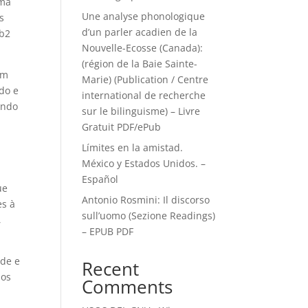
uma
Une analyse phonologique
s
d’un parler acadien de la
fb2
Nouvelle-Ecosse (Canada):
(région de la Baie Sainte-
em
Marie) (Publication / Centre
do e
international de recherche
undo
sur le bilinguisme) – Livre
Gratuit PDF/ePub
Límites en la amistad.
México y Estados Unidos. –
Español
ue
Antonio Rosmini: Il discorso
es à
sull’uomo (Sezione Readings)
,
– EPUB PDF
ade e
Recent
 os
Comments