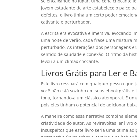
se encaixando no lugar. Uma cena chocante lei
jovem estudante de arte estabelece o palco par
defeitos, o livro tinha um certo poder emoci
cativante e perturbador.
A escrita era evocativa e imersiva, evocand
uma noite de verão, cada frase uma mistura m
perturbado. As interações dos personagens e
sentido de saudade e conexão. O ritmo da hist
levou a um clímax chocante.
Livros Grátis para Ler e B
Este livro ressoará com qualquer pessoa que 
você não está sozinho em suas ebook grátis e 
tona, tornando-a um clássico atemporal. É u
pois eles tinham o potencial de adicionar baixar
A maneira como essa narrativa combina eleme
criatividade do autor. As reviravoltas ler liv
insuspeitos que este livro seria uma ótima adi