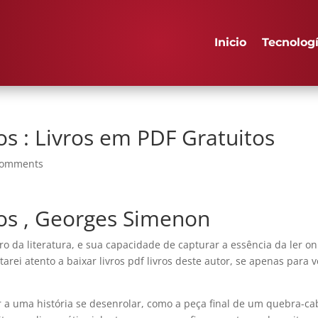
Inicio
Tecnolog
os : Livros em PDF Gratuitos
comments
tos , Georges Simenon
 da literatura, e sua capacidade de capturar a essência da ler on
arei atento a baixar livros pdf livros deste autor, se apenas para v
r a uma história se desenrolar, como a peça final de um quebra-c