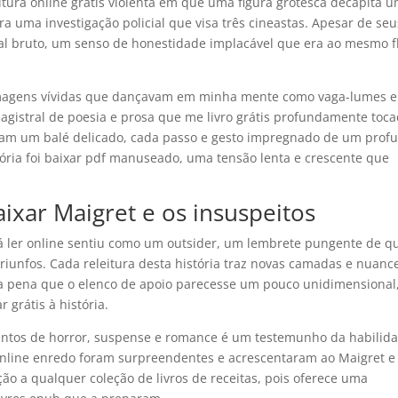
tura online grátis violenta em que uma figura grotesca decapita 
a uma investigação policial que visa três cineastas. Apesar de seu
onal bruto, um senso de honestidade implacável que era ao mesmo 
o imagens vívidas que dançavam em minha mente como vaga-lumes 
agistral de poesia e prosa que me livro grátis profundamente toca
ram um balé delicado, cada passo e gesto impregnado de um prof
ória foi baixar pdf manuseado, uma tensão lenta e crescente que
aixar Maigret e os insuspeitos
já ler online sentiu como um outsider, um lembrete pungente de q
triunfos. Cada releitura desta história traz novas camadas e nuanc
ma pena que o elenco de apoio parecesse um pouco unidimensional
 grátis à história.
ntos de horror, suspense e romance é um testemunho da habilid
ro online enredo foram surpreendentes e acrescentaram ao Maigret e
ção a qualquer coleção de livros de receitas, pois oferece uma