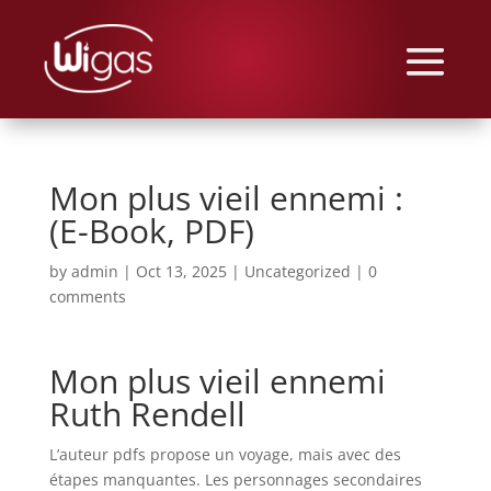
Mon plus vieil ennemi :
(E-Book, PDF)
by
admin
|
Oct 13, 2025
|
Uncategorized
|
0
comments
Mon plus vieil ennemi
Ruth Rendell
L’auteur pdfs propose un voyage, mais avec des
étapes manquantes. Les personnages secondaires