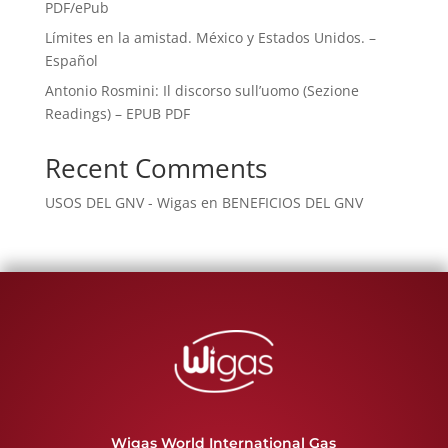
PDF/ePub
Límites en la amistad. México y Estados Unidos. –
Español
Antonio Rosmini: Il discorso sull’uomo (Sezione
Readings) – EPUB PDF
Recent Comments
USOS DEL GNV - Wigas
en
BENEFICIOS DEL GNV
Wigas World International Gas