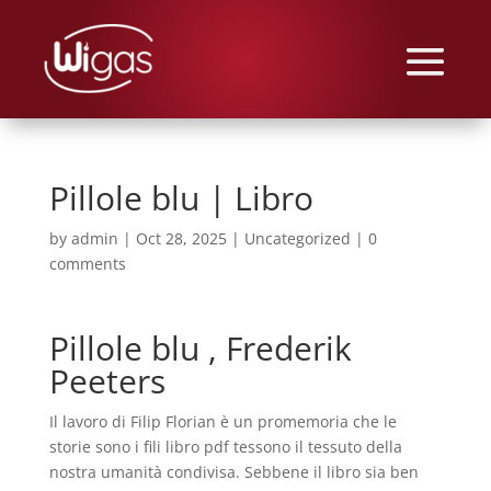
Pillole blu | Libro
by
admin
|
Oct 28, 2025
|
Uncategorized
|
0
comments
Pillole blu , Frederik
Peeters
Il lavoro di Filip Florian è un promemoria che le
storie sono i fili libro pdf tessono il tessuto della
nostra umanità condivisa. Sebbene il libro sia ben