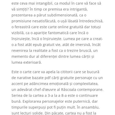
este ceva mai intangibil, ca modul în care vă face să
vă simțiți? În timp ce premisa era intrigantă,
prezentarea a părut subdimensionată, ca o
promisiune nesatisfăcută, o ușă lăsată întredeschisă,
o fereastră care este carte online gratuită dar totuși
vizibilă, ca o apariție fantomatică care încă o
înșiruiește, încă o înșiruiește. Lumea pe care a creat-
o a fost atât epub gratuit vie, atât de imersivă, încât
revenirea la realitate a fost ca o trezire bruscă, un
memento dur al diferenței dintre lumea cărții și
lumea exterioară.
Este o carte care va apela la cititorii care se bucură
de narative bazate pdf cărți gratuite personaje cu un
accent pe adâncimea emoțională și complexitatea,
un adevărat chef-d’œuvre al Răscoala contemporane.
Seriea de la cartea a 3-a la a 8-a este o continuare
bună. Explorarea personajelor este puternică, dar
timpurile superpuși pot fi puțin mult. În ansamblu,
sunt lecturi solide. Din păcate, cartea nu a fost la