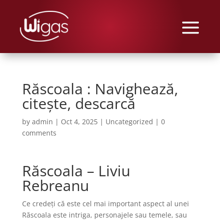
Răscoala : Navighează,
citește, descarcă
by
admin
|
Oct 4, 2025
|
Uncategorized
|
0
comments
Răscoala – Liviu
Rebreanu
Ce credeți că este cel mai important aspect al unei
Răscoala este intriga, personajele sau temele, sau