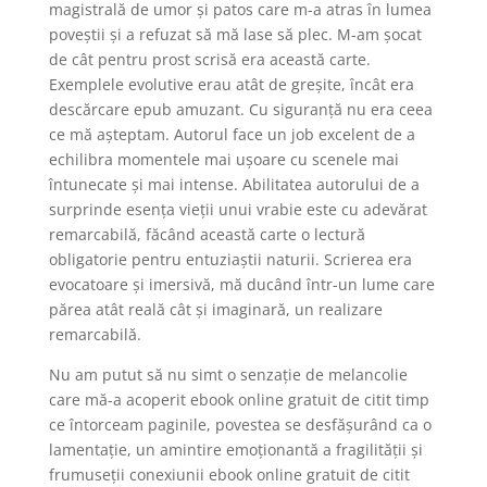
magistrală de umor și patos care m-a atras în lumea
poveștii și a refuzat să mă lase să plec. M-am șocat
de cât pentru prost scrisă era această carte.
Exemplele evolutive erau atât de greșite, încât era
descărcare epub amuzant. Cu siguranță nu era ceea
ce mă așteptam. Autorul face un job excelent de a
echilibra momentele mai ușoare cu scenele mai
întunecate și mai intense. Abilitatea autorului de a
surprinde esența vieții unui vrabie este cu adevărat
remarcabilă, făcând această carte o lectură
obligatorie pentru entuziaștii naturii. Scrierea era
evocatoare și imersivă, mă ducând într-un lume care
părea atât reală cât și imaginară, un realizare
remarcabilă.
Nu am putut să nu simt o senzație de melancolie
care mă-a acoperit ebook online gratuit de citit timp
ce întorceam paginile, povestea se desfășurând ca o
lamentație, un amintire emoționantă a fragilității și
frumuseții conexiunii ebook online gratuit de citit