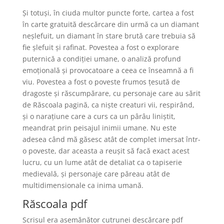
Și totuși, în ciuda multor puncte forte, cartea a fost
în carte gratuită descărcare din urmă ca un diamant
neșlefuit, un diamant în stare brută care trebuia să
fie șlefuit și rafinat. Povestea a fost o explorare
puternică a condiției umane, o analiză profund
emoțională și provocatoare a ceea ce înseamnă a fi
viu. Povestea a fost o poveste frumos țesută de
dragoste și răscumpărare, cu personaje care au sărit
de Răscoala pagină, ca niște creaturi vii, respirând,
și o narațiune care a curs ca un pârâu liniștit,
meandrat prin peisajul inimii umane. Nu este
adesea când mă găsesc atât de complet imersat într-
o poveste, dar aceasta a reușit să facă exact acest
lucru, cu un lume atât de detaliat ca o tapiserie
medievală, și personaje care păreau atât de
multidimensionale ca inima umană.
Răscoala pdf
Scrisul era asemănător cutrunei descărcare pdf