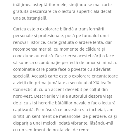
înălțimea așteptărilor mele, simțindu-se mai carte
gratuită descărcare ca o lectură superficială decât
una substanțială.
Cartea este o explorare blândă a transformării
personale și profesionale, pusă pe fundalul unei
renovări istorice. carte gratuită o ardere lentă, dar
recompensa merită, cu momente de căldură și
conexiune autentică. Descrierea acestei cărți o face
să sune ca o combinație perfectă de umor și inimă, o
combinație care poate face o poveste cu adevărat
specială. Această carte este o explorare encantatoare
a vieții din prima jumătate a secolului al XIX-lea în
Connecticut, cu un accent deosebit pe colțul din
nord-vest. Descrierile vii ale autorului despre viața
de zi cu zi și hororile bătăliilor navale o fac o lectură
captivantă. Pe măsură ce povestea s-a încheiat, am
simțit un sentiment de melancolie, de pierdere, ca și
dispariția unei melodii odată vibrante, lăsându-mă
cu un sentiment de nostalgie, de regret.