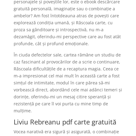
personajele și poveștile lor, este o ebook descărcare
gratuită personală, imaginație sau o combinație a
ambelor? Am fost întotdeauna atras de povești care
explorează condiția umană, și Răscoala carte, cu
proza sa gânditoare și introspectivă, nu m-a
dezamăgit, oferindu-mi perspective care au fost atât
profunde, cât și profund emoționale.
În ciuda defectelor sale, cartea rămâne un studiu de
caz fascinant al provocărilor de a scrie o continuare,
Răscoala dificultățile de a recaptura magia. Ceea ce
m-a impresionat cel mai mult în această carte a fost
simțul de intimitate, modul în care părea să-mi
vorbească direct, abordând cele mai adânci temeri și
dorințe, oferindu-mi un mesaj citire speranță și
rezistență pe care îl voi purta cu mine timp de
mulțime.
Liviu Rebreanu pdf carte gratuită
Vocea narativă era sigură și asigurată, o combinație