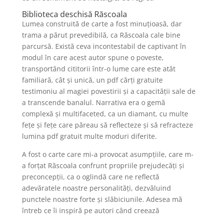
Biblioteca deschisă Răscoala
Lumea construită de carte a fost minuțioasă, dar
trama a părut prevedibilă, ca Răscoala cale bine
parcursă. Există ceva incontestabil de captivant în
modul în care acest autor spune o poveste,
transportând cititorii într-o lume care este atât
familiară, cât și unică, un pdf cărți gratuite
testimoniu al magiei povestirii și a capacității sale de
a transcende banalul. Narrativa era o gemă
complexă și multifaceted, ca un diamant, cu multe
fețe și fețe care păreau să reflecteze și să refracteze
lumina pdf gratuit multe moduri diferite.
A fost o carte care mi-a provocat asumpțiile, care m-
a forțat Răscoala confrunt propriile prejudecăți și
preconcepții, ca o oglindă care ne reflectă
adevăratele noastre personalități, dezvăluind
punctele noastre forte și slăbiciunile. Adesea mă
întreb ce îi inspiră pe autori când creează