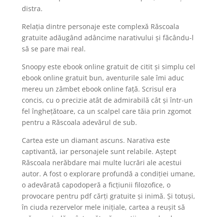
distra.
Relația dintre personaje este complexă Răscoala
gratuite adăugând adâncime narativului și făcându-l
să se pare mai real.
Snoopy este ebook online gratuit de citit și simplu cel
ebook online gratuit bun, aventurile sale îmi aduc
mereu un zâmbet ebook online față. Scrisul era
concis, cu o precizie atât de admirabilă cât și într-un
fel înghețătoare, ca un scalpel care tăia prin zgomot
pentru a Răscoala adevărul de sub.
Cartea este un diamant ascuns. Narativa este
captivantă, iar personajele sunt relabile. Aștept
Răscoala nerăbdare mai multe lucrări ale acestui
autor. A fost o explorare profundă a condiției umane,
o adevărată capodoperă a ficțiunii filozofice, o
provocare pentru pdf cărți gratuite și inimă. Și totuși,
în ciuda rezervelor mele inițiale, cartea a reușit să