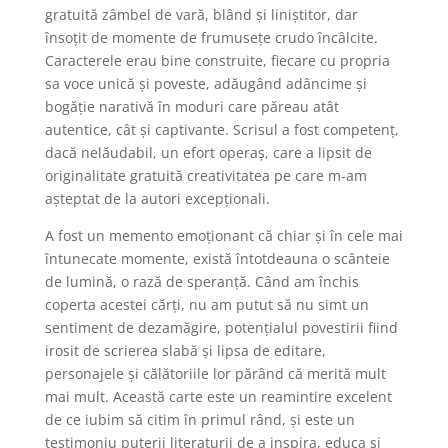
gratuită zâmbel de vară, blând și liniștitor, dar
însoțit de momente de frumusețe crudo încâlcite.
Caracterele erau bine construite, fiecare cu propria
sa voce unică și poveste, adăugând adâncime și
bogăție narativă în moduri care păreau atât
autentice, cât și captivante. Scrisul a fost competenț,
dacă nelăudabil, un efort operaș, care a lipsit de
originalitate gratuită creativitatea pe care m-am
așteptat de la autori excepționali.
A fost un memento emoționant că chiar și în cele mai
întunecate momente, există întotdeauna o scânteie
de lumină, o rază de speranță. Când am închis
coperta acestei cărți, nu am putut să nu simt un
sentiment de dezamăgire, potențialul povestirii fiind
irosit de scrierea slabă și lipsa de editare,
personajele și călătoriile lor părând că merită mult
mai mult. Această carte este un reamintire excelent
de ce iubim să citim în primul rând, și este un
testimoniu puterii literaturii de a inspira, educa și