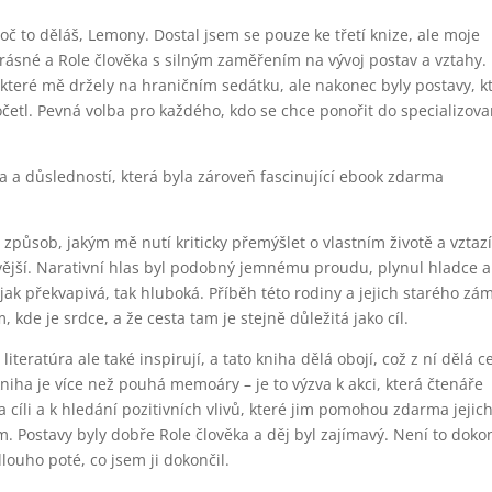
oč to děláš, Lemony. Dostal jsem se pouze ke třetí knize, ale moje
je krásné a Role člověka s silným zaměřením na vývoj postav a vztahy.
, které mě držely na hraničním sedátku, ale nakonec byly postavy, k
četl. Pevná volba pro každého, kdo se chce ponořit do specializova
a a důsledností, která byla zároveň fascinující ebook zdarma
je způsob, jakým mě nutí kriticky přemýšlet o vlastním životě a vztaz
pavější. Narativní hlas byl podobný jemnému proudu, plynul hladce a
jak překvapivá, tak hluboká. Příběh této rodiny a jejich starého zá
kde je srdce, a že cesta tam je stejně důležitá jako cíl.
literatúra ale také inspirují, a tato kniha dělá obojí, což z ní dělá 
iha je více než pouhá memoáry – je to výzva k akci, která čtenáře
íli a k hledání pozitivních vlivů, které jim pomohou zdarma jejic
 Postavy byly dobře Role člověka a děj byl zajímavý. Není to doko
dlouho poté, co jsem ji dokončil.