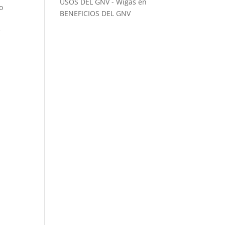
USOS DEL GNV - Wigas
en
o
BENEFICIOS DEL GNV
e
ě