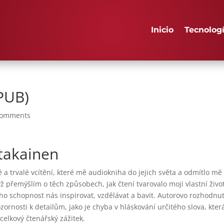
Inicio
Tecnolog
EPUB)
comments
otakainen
ké a trvalé vcítění, které mě audiokniha do jejich světa a odmítlo mě
dyž přemýšlím o těch způsobech, jak čtení tvarovalo moji vlastní živo
eho schopnost nás inspirovat, vzdělávat a bavit. Autorovo rozhodnut
rnosti k detailům, jako je chyba v hláskování určitého slova, kter
celkový čtenářský zážitek.