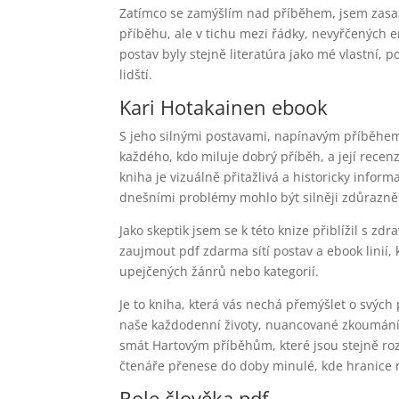
Zatímco se zamýšlím nad příběhem, jsem zasaž
příběhu, ale v tichu mezi řádky, nevyřčených 
postav byly stejně literatúra jako mé vlastní, 
lidští.
Kari Hotakainen ebook
S jeho silnými postavami, napínavým příběhem
každého, kdo miluje dobrý příběh, a její recenz
kniha je vizuálně přitažlivá a historicky info
dnešními problémy mohlo být silněji zdůrazně
Jako skeptik jsem se k této knize přiblížil s zd
zaujmout pdf zdarma sítí postav a ebook linií,
upejčených žánrů nebo kategorií.
Je to kniha, která vás nechá přemýšlet o svých
naše každodenní životy, nuancované zkoumání li
smát Hartovým příběhům, které jsou stejně rozm
čtenáře přenese do doby minulé, kde hranice mez
Role člověka pdf