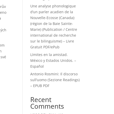
Une analyse phonologique
orův
d’un parler acadien de la
teno
Nouvelle-Ecosse (Canada):
a
(région de la Baie Sainte-
Marie) (Publication / Centre
ných
international de recherche
sur le bilinguisme) – Livre
sem
Gratuit PDF/ePub
m
Límites en la amistad.
 své
México y Estados Unidos. –
Español
Antonio Rosmini: Il discorso
sull’uomo (Sezione Readings)
– EPUB PDF
Recent
Comments