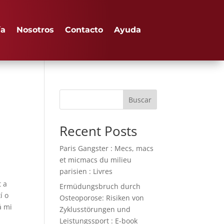
ía
Nosotros
Contacto
Ayuda
Buscar
Recent Posts
Paris Gangster : Mecs, macs
et micmacs du milieu
parisien : Livres
t a
Ermüdungsbruch durch
í o
Osteoporose: Risiken von
á mi
Zyklusstörungen und
Leistungssport : E-book