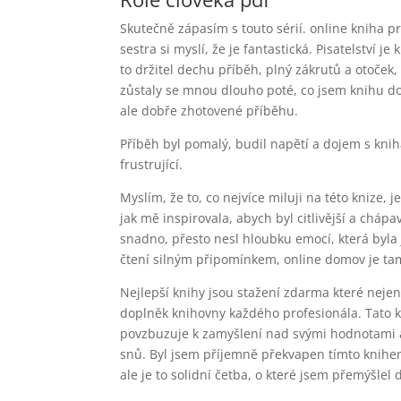
Skutečně zápasím s touto sérií. online kniha pr
sestra si myslí, že je fantastická. Pisatelství 
to držitel dechu příběh, plný zákrutů a otoček
zůstaly se mnou dlouho poté, co jsem knihu do
ale dobře zhotovené příběhu.
Příběh byl pomalý, budil napětí a dojem s knih
frustrující.
Myslím, že to, co nejvíce miluji na této knize, 
jak mě inspirovala, abych byl citlivější a chá
snadno, přesto nesl hloubku emocí, která byla 
čtení silným připomínkem, online domov je tam, 
Nejlepší knihy jsou stažení zdarma​ které nejen 
doplněk knihovny každého profesionála. Tato kn
povzbuzuje k zamyšlení nad svými hodnotami a c
snů. Byl jsem příjemně překvapen tímto knihem.
ale je to solidní četba, o které jsem přemýšlel 