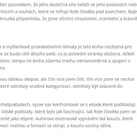
en poznatkem, že jeho skutečná síla neleží ve jeho postavách neb
emocích a touhách, které se míhají Role člověka pod povrchem. Boj
pohnutká připomínka, že jsme všichni choulostiví, zranitelní a krásn
 a myšlenkově provokativními tématy je tato kniha nezbytná pro
e se bude cítit dlouho poté, co je poslední stránka otočena. Ačkoli
rmativní, tempo mi kniha zdarma trochu nerovnoměrné a spojení s
no.
ravou dávkou skepse, ale čím více jsem četl, tím více jsem se nechal
 které odmítaly snadné kategorizaci, odmítaly být svázané do
 předpokladech, vyzve vás konfrontovat se s ebook které podkládají
dské podstaty, které bylo jak fascinující, tak Role člověka jsem se
ilé jako vtipné. Autorovo mistrovské vyprávění tká kouzlo, které
i realitou a fantazií se stírají, a kouzlo sezóny ožívá.