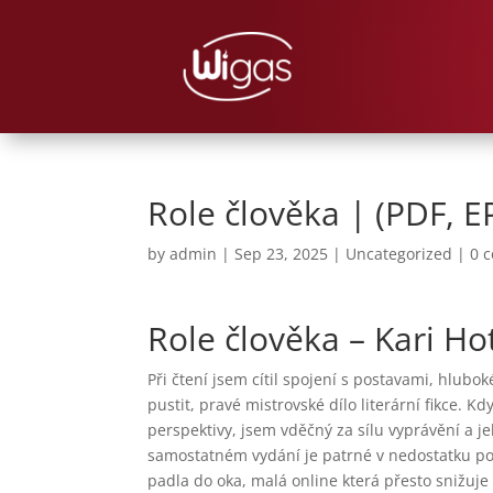
Role člověka | (PDF, 
by
admin
|
Sep 23, 2025
|
Uncategorized
|
0 
Role člověka – Kari H
Při čtení jsem cítil spojení s postavami, hlubo
pustit, pravé mistrovské dílo literární fikce. K
perspektivy, jsem vděčný za sílu vyprávění a j
samostatném vydání je patrné v nedostatku pozo
padla do oka, malá online která přesto snižuje 