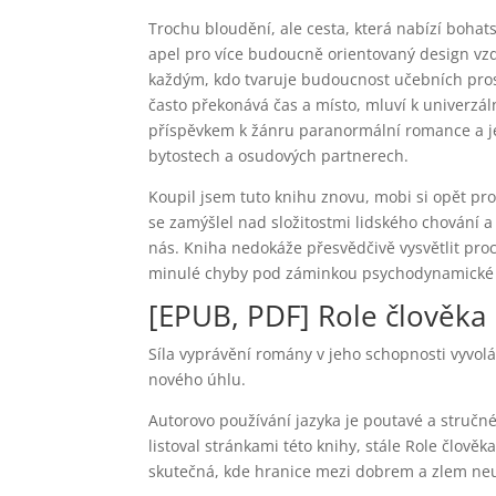
Trochu bloudění, ale cesta, která nabízí bohats
apel pro více budoucně orientovaný design vzd
každým, kdo tvaruje budoucnost učebních prostř
často překonává čas a místo, mluví k univerz
příspěvkem k žánru paranormální romance a je
bytostech a osudových partnerech.
Koupil jsem tuto knihu znovu, mobi si opět prož
se zamýšlel nad složitostmi lidského chování 
nás. Kniha nedokáže přesvědčivě vysvětlit pro
minulé chyby pod záminkou psychodynamické te
[EPUB, PDF] Role člověka
Síla vyprávění romány v jeho schopnosti vyvolá
nového úhlu.
Autorovo používání jazyka je poutavé a stručn
listoval stránkami této knihy, stále Role člověk
skutečná, kde hranice mezi dobrem a zlem neus