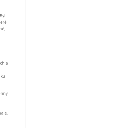
 Byl
teré
né,
ích a
mku
cenný
h
nalé,