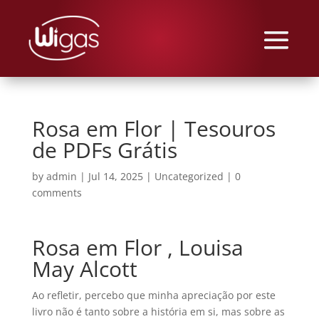
Rosa em Flor | Tesouros
de PDFs Grátis
by
admin
|
Jul 14, 2025
|
Uncategorized
|
0
comments
Rosa em Flor , Louisa
May Alcott
Ao refletir, percebo que minha apreciação por este
livro não é tanto sobre a história em si, mas sobre as