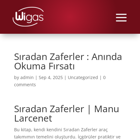
Sıradan Zaferler : Anında
Okuma Fırsatı
by
admin
|
Sep 4, 2025
|
Uncategorized
|
0
comments
Sıradan Zaferler | Manu
Larcenet
Bu kitap, kendi kendini Sıradan Zaferler araç
takımımın temelini oluşturdu. İçgörüler pratiktir ve