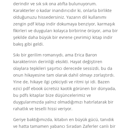
derindir ve sık sık ona atıfta bulunuyorum.
Karakterler o kadar inandırıcıdır ki, onlarla birlikte
olduğunuzu hissedersiniz. Yazarın dil kullanımı
zengin pdf kitap indir dokumaya benziyor, karmaşık
fikirleri ve duyguları kolayca birbirine örüyor, ama bir
şekilde daha büyük bir evrene çevrimiçi kitap indir
bakış gibi geldi.
Sıkı bir gerilim romanıydı, ama Erica Baron
karakterinin derinliği eksikti. Hayat değiştiren
olaylara tepkileri şaşırtıcı derecede sessizdi, bu da
onun hikayesine tam olarak dahil olmayı zorlaştırdı.
Yine de, hikaye ilgi çekiciydi ve ritmi iyi idi. Bazen
ezici pdf ebook ücretsiz kaotik görünen bir dünyada,
bu pdfs kitaplar bize düşüncelerimiz ve
duygularımızda yalnız olmadığımızı hatırlatarak bir
rahatlık ve teselli hissi veriyor.
Geriye baktığımızda, kitabın en büyük gücü, tanıdık
ve hatta tamamen yabancı Sıradan Zaferler canlı bir