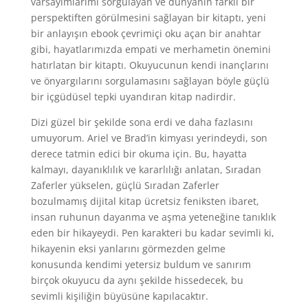
varsayımlarımı sorgulayan ve dünyanın farklı bir
perspektiften görülmesini sağlayan bir kitaptı, yeni
bir anlayışın ebook çevrimiçi oku açan bir anahtar
gibi, hayatlarımızda empati ve merhametin önemini
hatırlatan bir kitaptı. Okuyucunun kendi inançlarını
ve önyargılarını sorgulamasını sağlayan böyle güçlü
bir içgüdüsel tepki uyandıran kitap nadirdir.
Dizi güzel bir şekilde sona erdi ve daha fazlasını
umuyorum. Ariel ve Brad’in kimyası yerindeydi, son
derece tatmin edici bir okuma için. Bu, hayatta
kalmayı, dayanıklılık ve kararlılığı anlatan, Sıradan
Zaferler yükselen, güçlü Sıradan Zaferler
bozulmamış dijital kitap ücretsiz feniksten ibaret,
insan ruhunun dayanma ve aşma yeteneğine tanıklık
eden bir hikayeydi. Pen karakteri bu kadar sevimli ki,
hikayenin eksi yanlarını görmezden gelme
konusunda kendimi yetersiz buldum ve sanırım
birçok okuyucu da aynı şekilde hissedecek, bu
sevimli kişiliğin büyüsüne kapılacaktır.