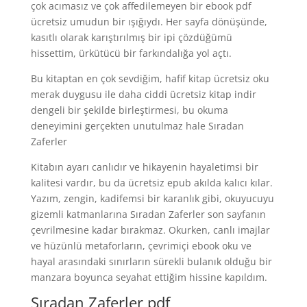
çok acımasız ve çok affedilemeyen bir ebook pdf
ücretsiz umudun bir ışığıydı. Her sayfa dönüşünde,
kasıtlı olarak karıştırılmış bir ipi çözdüğümü
hissettim, ürkütücü bir farkındalığa yol açtı.
Bu kitaptan en çok sevdiğim, hafif kitap ücretsiz oku
merak duygusu ile daha ciddi ücretsiz kitap indir
dengeli bir şekilde birleştirmesi, bu okuma
deneyimini gerçekten unutulmaz hale Sıradan
Zaferler
Kitabın ayarı canlıdır ve hikayenin hayaletimsi bir
kalitesi vardır, bu da ücretsiz epub akılda kalıcı kılar.
Yazım, zengin, kadifemsi bir karanlık gibi, okuyucuyu
gizemli katmanlarına Sıradan Zaferler son sayfanın
çevrilmesine kadar bırakmaz. Okurken, canlı imajlar
ve hüzünlü metaforların, çevrimiçi ebook oku ve
hayal arasındaki sınırların sürekli bulanık olduğu bir
manzara boyunca seyahat ettiğim hissine kapıldım.
Sıradan Zaferler pdf