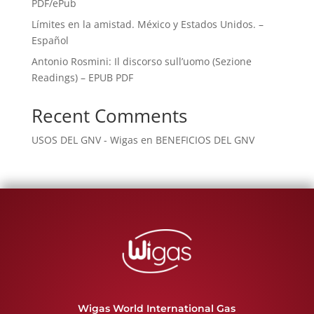
PDF/ePub
Límites en la amistad. México y Estados Unidos. –
Español
Antonio Rosmini: Il discorso sull’uomo (Sezione
Readings) – EPUB PDF
Recent Comments
USOS DEL GNV - Wigas
en
BENEFICIOS DEL GNV
Wigas World International Gas