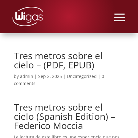
Tres metros sobre el
cielo – (PDF, EPUB)
by
admin
|
Sep 2, 2025
|
Uncategorized
|
0
comments
Tres metros sobre el
cielo (Spanish Edition) –
Federico Moccia
La lectura de este libro es una experiencia que nos