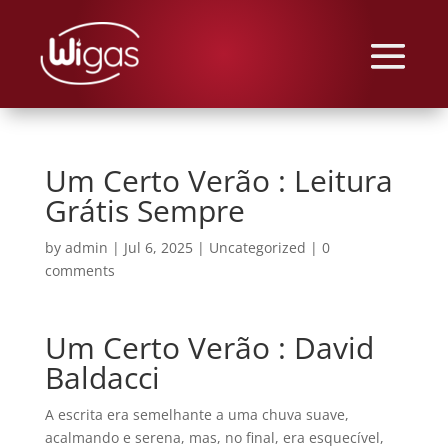
Um Certo Verão : Leitura
Grátis Sempre
by
admin
|
Jul 6, 2025
|
Uncategorized
|
0
comments
Um Certo Verão : David
Baldacci
A escrita era semelhante a uma chuva suave,
acalmando e serena, mas, no final, era esquecível,