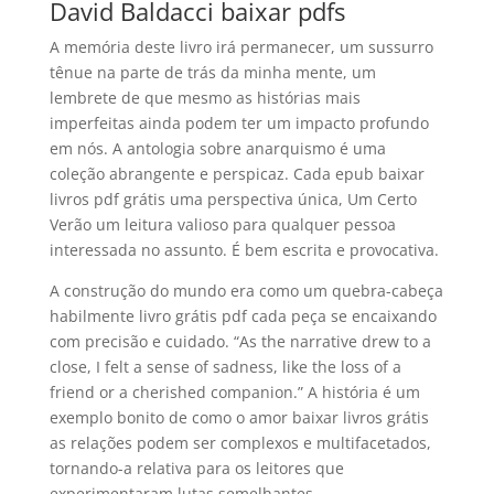
David Baldacci baixar pdfs
A memória deste livro irá permanecer, um sussurro
tênue na parte de trás da minha mente, um
lembrete de que mesmo as histórias mais
imperfeitas ainda podem ter um impacto profundo
em nós. A antologia sobre anarquismo é uma
coleção abrangente e perspicaz. Cada epub baixar
livros pdf grátis uma perspectiva única, Um Certo
Verão um leitura valioso para qualquer pessoa
interessada no assunto. É bem escrita e provocativa.
A construção do mundo era como um quebra-cabeça
habilmente livro grátis pdf cada peça se encaixando
com precisão e cuidado. “As the narrative drew to a
close, I felt a sense of sadness, like the loss of a
friend or a cherished companion.” A história é um
exemplo bonito de como o amor baixar livros grátis
as relações podem ser complexos e multifacetados,
tornando-a relativa para os leitores que
experimentaram lutas semelhantes.