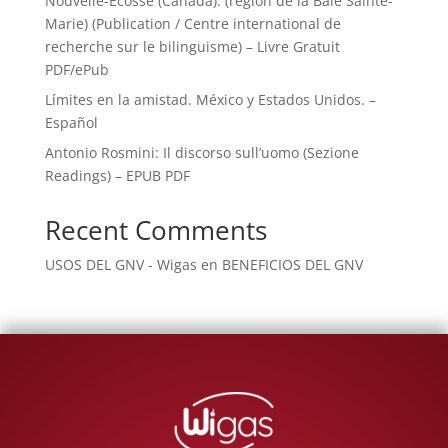
Nouvelle-Ecosse (Canada): (région de la Baie Sainte-
Marie) (Publication / Centre international de
recherche sur le bilinguisme) – Livre Gratuit
PDF/ePub
Límites en la amistad. México y Estados Unidos. –
Español
Antonio Rosmini: Il discorso sull’uomo (Sezione
Readings) – EPUB PDF
Recent Comments
USOS DEL GNV - Wigas
en
BENEFICIOS DEL GNV