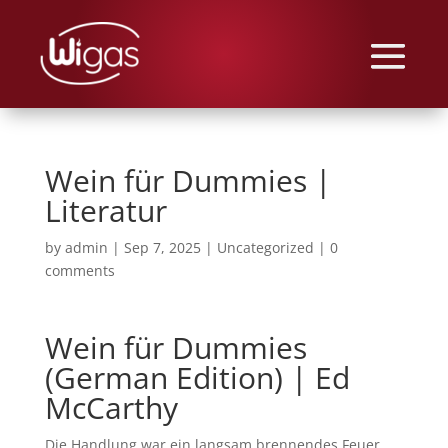
Wein für Dummies |
Literatur
by
admin
|
Sep 7, 2025
|
Uncategorized
|
0
comments
Wein für Dummies
(German Edition) | Ed
McCarthy
Die Handlung war ein langsam brennendes Feuer,