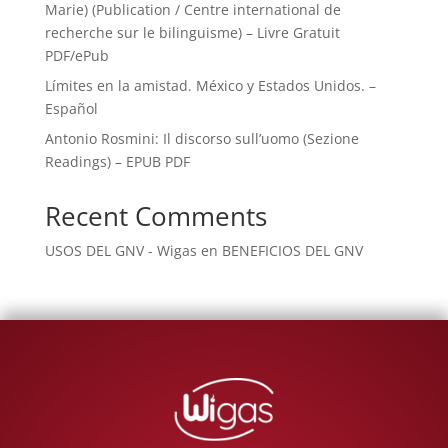
Marie) (Publication / Centre international de
recherche sur le bilinguisme) – Livre Gratuit
PDF/ePub
Límites en la amistad. México y Estados Unidos. –
Español
Antonio Rosmini: Il discorso sull’uomo (Sezione
Readings) – EPUB PDF
Recent Comments
USOS DEL GNV - Wigas
en
BENEFICIOS DEL GNV